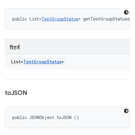
public List<
TestGroupStatus
> getTestGroupStatuses 
रिटर्न
List<
Test
Group
Status
>
to
JSON
public JSONObject toJSON ()