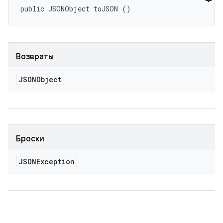
public JSONObject toJSON ()
Возвраты
JSONObject
Броски
JSONException