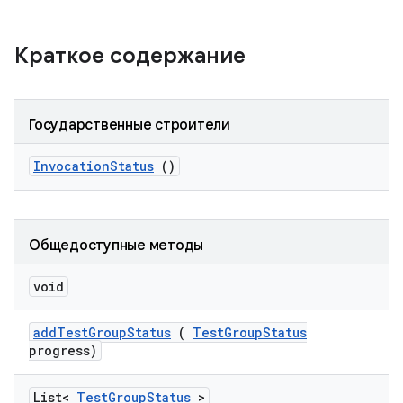
Краткое содержание
Государственные строители
Invocation
Status
()
Общедоступные методы
void
add
Test
Group
Status
(
Test
Group
Status
progress)
List<
Test
Group
Status
>