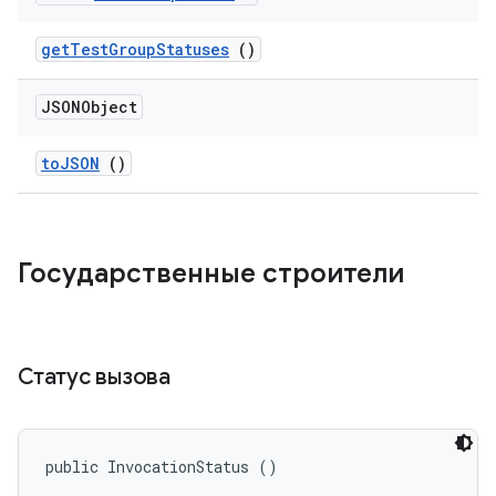
get
Test
Group
Statuses
()
JSONObject
to
JSON
()
Государственные строители
Статус вызова
public InvocationStatus ()