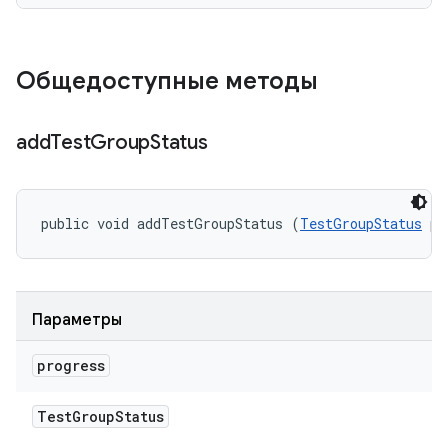
Общедоступные методы
add
Test
Group
Status
public void addTestGroupStatus (
TestGroupStatus
 pr
Параметры
progress
Test
Group
Status