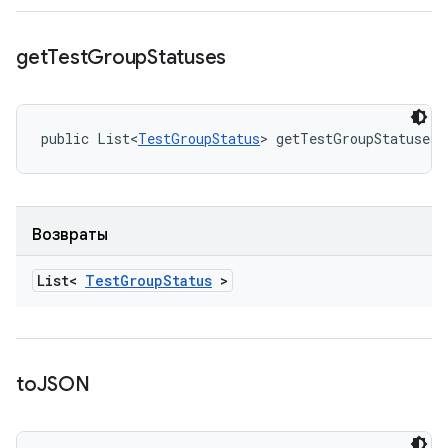
get
Test
Group
Statuses
public List<
TestGroupStatus
> getTestGroupStatuses 
Возвраты
List<
Test
Group
Status
>
to
JSON