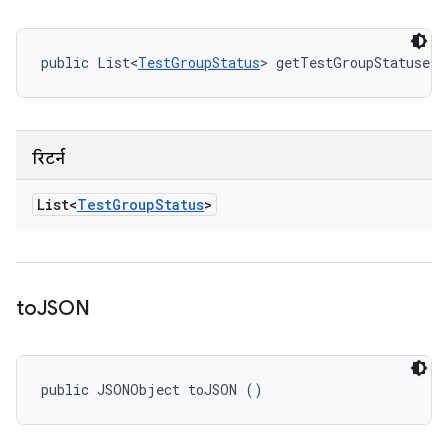
public List<
TestGroupStatus
> getTestGroupStatuses 
रिटर्न
List<
Test
Group
Status
>
to
JSON
public JSONObject toJSON ()