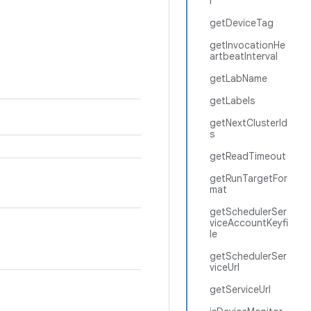
l
getDeviceTag
getInvocationHe
artbeatInterval
getLabName
getLabels
getNextClusterId
s
getReadTimeout
getRunTargetFor
mat
getSchedulerSer
viceAccountKeyfi
le
getSchedulerSer
viceUrl
getServiceUrl