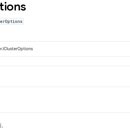
tions
erOptions
r.IClusterOptions
面。