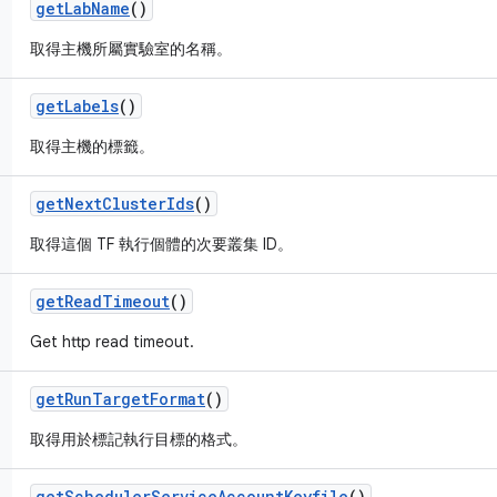
get
Lab
Name
()
取得主機所屬實驗室的名稱。
get
Labels
()
取得主機的標籤。
get
Next
Cluster
Ids
()
取得這個 TF 執行個體的次要叢集 ID。
get
Read
Timeout
()
Get http read timeout.
get
Run
Target
Format
()
取得用於標記執行目標的格式。
get
Scheduler
Service
Account
Keyfile
()