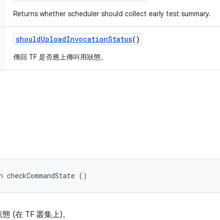
Returns whether scheduler should collect early test summary.
should
Upload
Invocation
Status
()
傳回 TF 是否應上傳叫用狀態。
n checkCommandState ()
(在 TF 叢集上)。