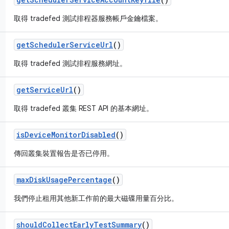
取得 tradefed 測試排程器服務帳戶金鑰檔案。
get
Scheduler
Service
Url
()
取得 tradefed 測試排程服務網址。
get
Service
Url
()
取得 tradefed 叢集 REST API 的基本網址。
is
Device
Monitor
Disabled
()
傳回叢集裝置報告是否已停用。
max
Disk
Usage
Percentage
()
我們停止租用其他新工作前的最大磁碟用量百分比。
should
Collect
Early
Test
Summary
()