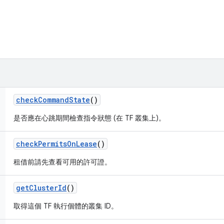
check
Command
State
()
是否應在心跳期間檢查指令狀態 (在 TF 叢集上)。
check
Permits
On
Lease
()
租借前請先查看可用的許可證。
get
Cluster
Id
()
取得這個 TF 執行個體的叢集 ID。