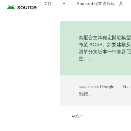
文件
Android 程式碼搜尋工具
為配合主幹穩定開發模型，
布至 AOSP。如要建構及
清單分支版本一律會參照推
更
」。
Go
出錯。
AOSP