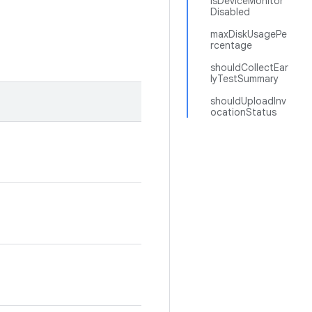
isDeviceMonitor
Disabled
maxDiskUsagePe
rcentage
shouldCollectEar
lyTestSummary
shouldUploadInv
ocationStatus