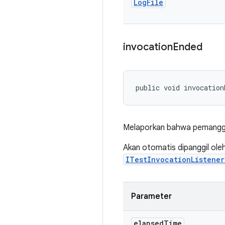
Log
File
invocation
Ended
public void invocation
Melaporkan bahwa pemanggila
Akan otomatis dipanggil ol
ITestInvocationListene
Parameter
elapsed
Time