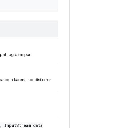
mpat log disimpan.
maupun karena kondisi error
,
Input
Stream data