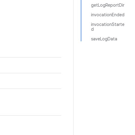
getLogReportDir
invocationEnded
invocationStarte
d
saveLogData