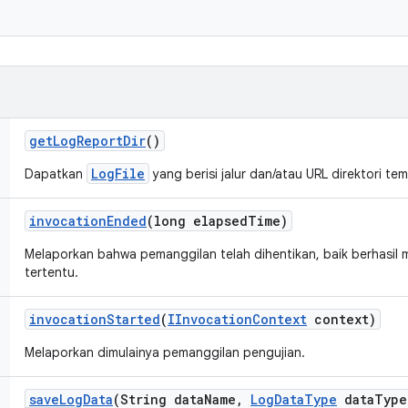
get
Log
Report
Dir
()
LogFile
Dapatkan
yang berisi jalur dan/atau URL direktori te
invocation
Ended
(long elapsed
Time)
Melaporkan bahwa pemanggilan telah dihentikan, baik berhasil 
tertentu.
invocation
Started
(
IInvocation
Context
context)
Melaporkan dimulainya pemanggilan pengujian.
save
Log
Data
(String data
Name
,
Log
Data
Type
data
Type