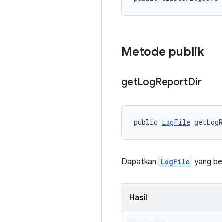
Metode publik
get
Log
Report
Dir
public 
LogFile
 getLog
Dapatkan
LogFile
yang ber
Hasil