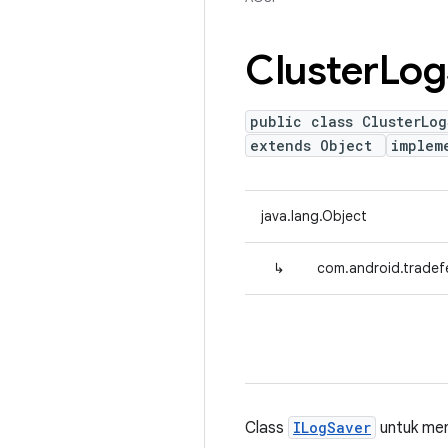
Cluster
Log
public class ClusterLog
extends Object
implem
java.lang.Object
↳
com.android.tradef
Class
ILogSaver
untuk men