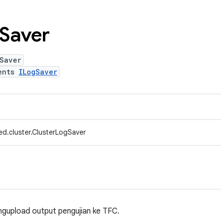
Saver
Saver
ents
ILogSaver
ed.cluster.ClusterLogSaver
gupload output pengujian ke TFC.