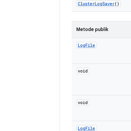
Cluster
Log
Saver
()
Metode publik
Log
File
void
void
Log
File