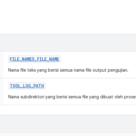
FILE
_
NAMES
_
FILE
_
NAME
Nama file teks yang berisi semua nama file output pengujian.
TOOL
_
LOG
_
PATH
Nama subdirektori yang berisi semua file yang dibuat oleh prose