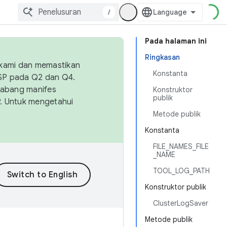
/
Pada halaman ini
Ringkasan
 kami dan memastikan
Konstanta
OSP pada Q2 dan Q4.
Cabang manifes
Konstruktor
publik
SP. Untuk mengetahui
Metode publik
Konstanta
FILE_NAMES_FILE
_NAME
TOOL_LOG_PATH
Konstruktor publik
ClusterLogSaver
Metode publik