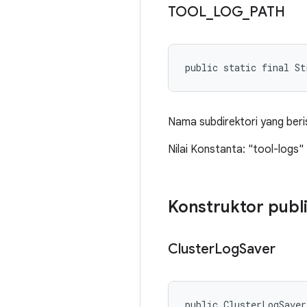
TOOL
_
LOG
_
PATH
public static final S
Nama subdirektori yang beris
Nilai Konstanta: "tool-logs"
Konstruktor publ
Cluster
Log
Saver
public ClusterLogSave