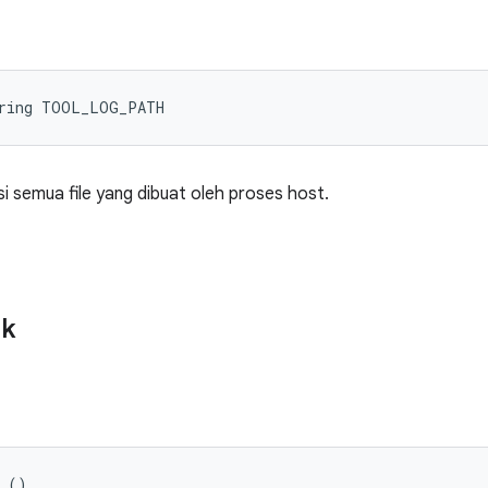
tring TOOL_LOG_PATH
i semua file yang dibuat oleh proses host.
ik
r ()