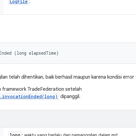
Log
File
.
Ended (long elapsedTime)
n telah dihentikan, baik berhasil maupun karena kondisi error 
eh framework TradeFederation setelah
r.invocationEnded(long)
dipanggil.
long
: waktu yang berlalu dari pemanggilan dalam md