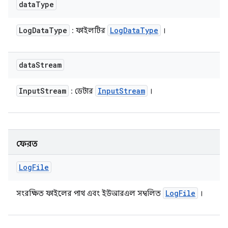
data
Type
Log
Data
Type
Log
Data
Type
: ফাইলটির
।
data
Stream
Input
Stream
Input
Stream
: ডেটার
।
ফেরত
Log
File
Log
File
সংরক্ষিত ফাইলের পাথ এবং ইউআরএল সম্বলিত
।