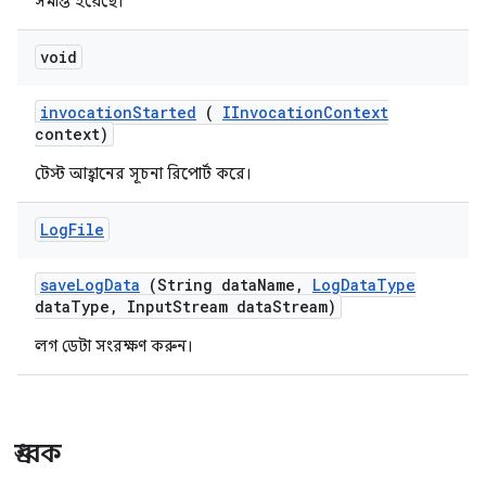
সমাপ্ত হয়েছে।
void
invocation
Started
(
IInvocation
Context
context)
টেস্ট আহ্বানের সূচনা রিপোর্ট করে।
Log
File
save
Log
Data
(String data
Name
,
Log
Data
Type
data
Type
,
Input
Stream data
Stream)
লগ ডেটা সংরক্ষণ করুন।
ধ্রুবক