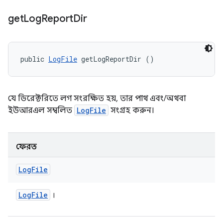
get
Log
Report
Dir
public 
LogFile
 getLogReportDir ()
যে ডিরেক্টরিতে লগ সংরক্ষিত হয়, তার পাথ এবং/অথবা
ইউআরএল সম্বলিত
LogFile
সংগ্রহ করুন।
ফেরত
Log
File
Log
File
।