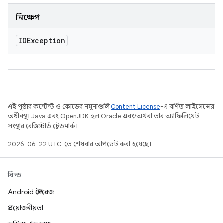
নিক্ষেপ
IOException
এই পৃষ্ঠার কন্টেন্ট ও কোডের নমুনাগুলি
Content License
-এ বর্ণিত লাইসেন্সের
অধীনস্থ। Java এবং OpenJDK হল Oracle এবং/অথবা তার অ্যাফিলিয়েট
সংস্থার রেজিস্টার্ড ট্রেডমার্ক।
2026-06-22 UTC-তে শেষবার আপডেট করা হয়েছে।
বিল্ড
Android স্টোরেজ
প্রয়োজনীয়তা