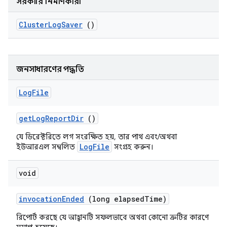
সরকারি নির্মাণকারী
Cluster
Log
Saver
()
জনসাধারণের পদ্ধতি
Log
File
get
Log
Report
Dir
()
যে ডিরেক্টরিতে লগ সংরক্ষিত হয়, তার পাথ এবং/অথবা
LogFile
ইউআরএল সম্বলিত
সংগ্রহ করুন।
void
invocation
Ended
(long elapsed
Time)
রিপোর্ট করছে যে আহ্বানটি সফলভাবে অথবা কোনো ত্রুটির কারণে