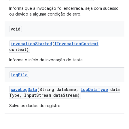
Informa que a invocação foi encerrada, seja com sucesso
ou devido a alguma condição de erro.
void
invocation
Started
(
IInvocation
Context
context)
Informa o início da invocação do teste.
Log
File
save
Log
Data
(String data
Name
,
Log
Data
Type
data
Type
,
Input
Stream data
Stream)
Salve os dados de registro.