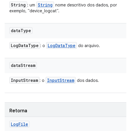
String
String
: um
nome descritivo dos dados, por
exemplo, "device_logcat".
data
Type
Log
Data
Type
Log
Data
Type
: o
do arquivo.
data
Stream
Input
Stream
Input
Stream
: o
dos dados.
Retorna
Log
File