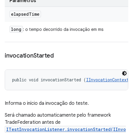
Parâmetros
elapsed
Time
long
: o tempo decorrido da invocação em ms
invocation
Started
public void invocationStarted (
IInvocationContext
 
Informa o início da invocação do teste.
Será chamado automaticamente pelo framework
TradeFederation antes de
ITestInvocationListener.invocationStarted(IInvo