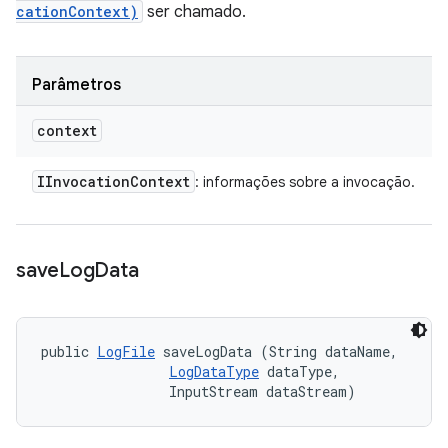
cationContext)
ser chamado.
Parâmetros
context
IInvocation
Context
: informações sobre a invocação.
save
Log
Data
public 
LogFile
 saveLogData (String dataName, 

LogDataType
 dataType, 

                InputStream dataStream)