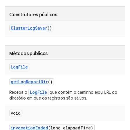
Construtores públicos
Cluster
Log
Saver
()
Métodos públicos
Log
File
get
Log
Report
Dir
()
LogFile
Receba o
que contém o caminho e/ou URL do
diretório em que os registros são salvos.
void
invocation
Ended
(long elapsed
Time)