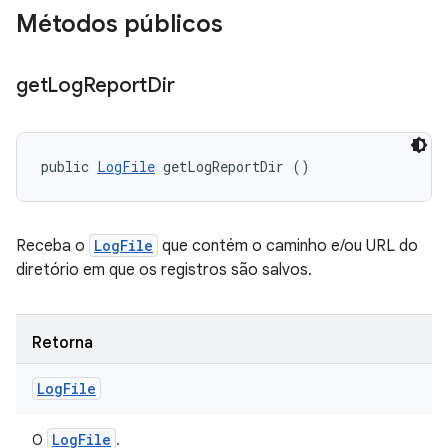
Métodos públicos
get
Log
Report
Dir
public 
LogFile
 getLogReportDir ()
Receba o
LogFile
que contém o caminho e/ou URL do
diretório em que os registros são salvos.
Retorna
Log
File
Log
File
O
.