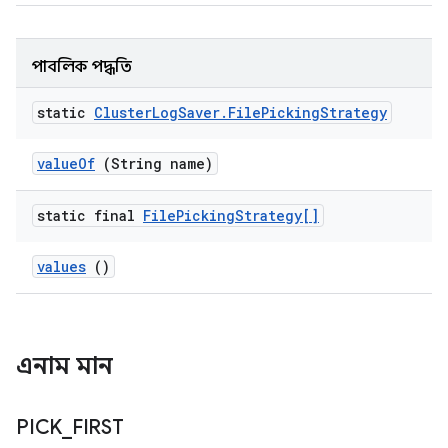
পাবলিক পদ্ধতি
static
Cluster
Log
Saver
.
File
Picking
Strategy
value
Of
(String name)
static final
File
Picking
Strategy[]
values
()
এনাম মান
PICK
_
FIRST