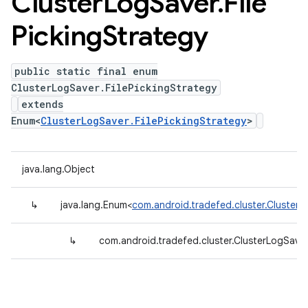
Cluster
Log
Saver
.
File
Picking
Strategy
public static final enum
ClusterLogSaver.FilePickingStrategy
extends
Enum<
ClusterLogSaver.FilePickingStrategy
>
java.lang.Object
↳
java.lang.Enum<
com.android.tradefed.cluster.ClusterL
↳
com.android.tradefed.cluster.ClusterLogSaver