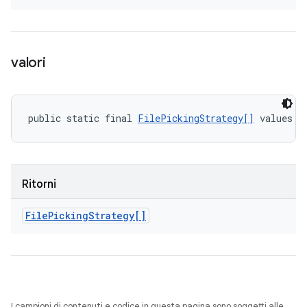
valori
public static final 
FilePickingStrategy[]
 values (
Ritorni
File
Picking
Strategy[]
I campioni di contenuti e codice in questa pagina sono soggetti alle