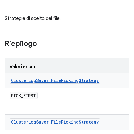
Strategie di scelta dei file.
Riepilogo
Valori enum
Cluster
Log
Saver
.
File
Picking
Strategy
PICK
_
FIRST
Cluster
Log
Saver
.
File
Picking
Strategy