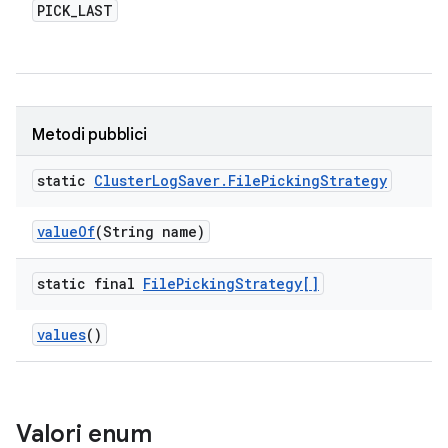
PICK
_
LAST
Metodi pubblici
static
Cluster
Log
Saver
.
File
Picking
Strategy
value
Of
(String name)
static final
File
Picking
Strategy[]
values
()
Valori enum