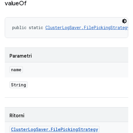
value
Of
public static 
ClusterLogSaver.FilePickingStrategy
 
Parametri
name
String
Ritorni
Cluster
Log
Saver
.
File
Picking
Strategy