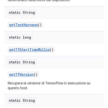
determinato descrittore del dispositivo.
static String
get
Test
Harness
()
static long
get
Tf
Start
Time
Millis
()
static String
get
Tf
Version
()
Recupera la versione di TensorFlow in esecuzione su
questo host.
static String