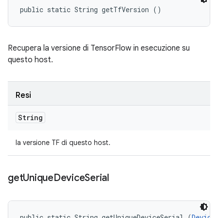
public static String getTfVersion ()
Recupera la versione di TensorFlow in esecuzione su
questo host.
Resi
String
la versione TF di questo host.
get
Unique
Device
Serial
public static String getUniqueDeviceSerial (
Device