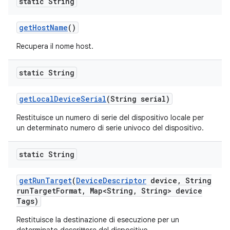
static String
get
Host
Name
()
Recupera il nome host.
static String
get
Local
Device
Serial
(String serial)
Restituisce un numero di serie del dispositivo locale per
un determinato numero di serie univoco del dispositivo.
static String
get
Run
Target
(
Device
Descriptor
device
,
String
run
Target
Format
,
Map<String
,
String> device
Tags)
Restituisce la destinazione di esecuzione per un