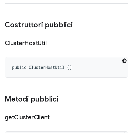
Costruttori pubblici
Cluster
Host
Util
public ClusterHostUtil ()
Metodi pubblici
get
Cluster
Client