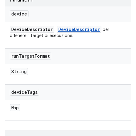
Parametri
device
Device
Descriptor
Device
Descriptor
:
per
ottenere il target di esecuzione.
run
Target
Format
String
device
Tags
Map