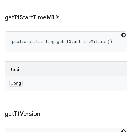
get
Tf
Start
Time
Millis
public static long getTfStartTimeMillis ()
Resi
long
get
Tf
Version