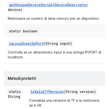
get
Unique
Device
Serial
(
Device
Descriptor
device)
Restituisce un numero di serie univoco per un dispositivo.
static boolean
is
Localhost
Ip
Port
(String input)
Controlla se un determinato input è una stringa IP:PORT di
localhost.
Metodi protetti
static
to
Valid
Tf
Version
(String version)
String
Convalida una versione di TF e la restituisce
se è OK.