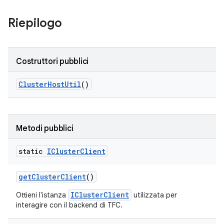
Riepilogo
Costruttori pubblici
Cluster
Host
Util
()
Metodi pubblici
static
ICluster
Client
get
Cluster
Client
()
IClusterClient
Ottieni l'istanza
utilizzata per
interagire con il backend di TFC.