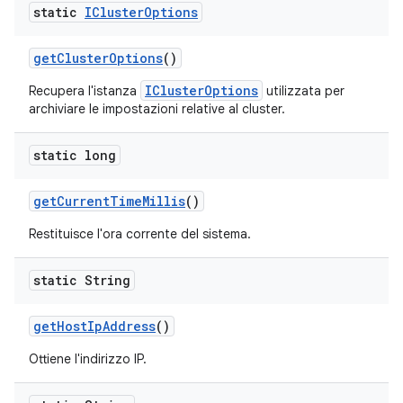
static
ICluster
Options
get
Cluster
Options
()
IClusterOptions
Recupera l'istanza
utilizzata per
archiviare le impostazioni relative al cluster.
static long
get
Current
Time
Millis
()
Restituisce l'ora corrente del sistema.
static String
get
Host
Ip
Address
()
Ottiene l'indirizzo IP.