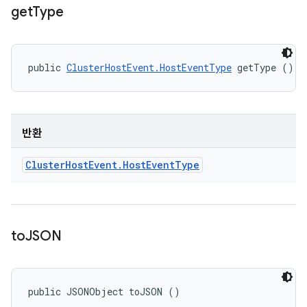
get
Type
public 
ClusterHostEvent.HostEventType
 getType ()
반환
Cluster
Host
Event
.
Host
Event
Type
to
JSON
public JSONObject toJSON ()