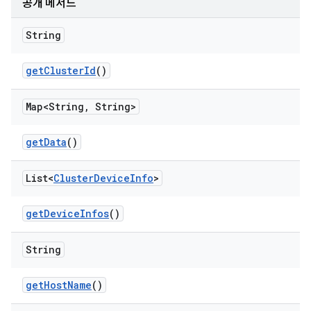
공개 메서드
String
get
Cluster
Id
()
Map<String
,
String>
get
Data
()
List<
Cluster
Device
Info
>
get
Device
Infos
()
String
get
Host
Name
()