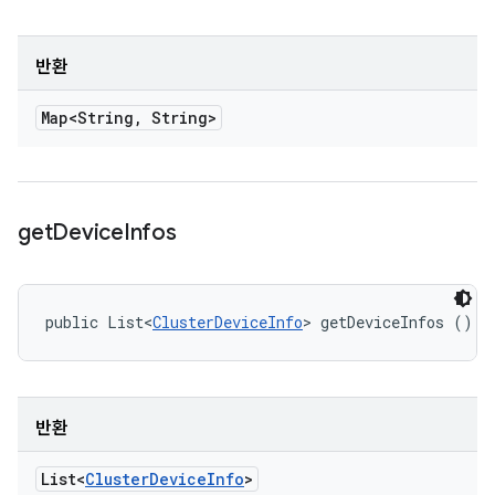
반환
Map<String
,
String>
get
Device
Infos
public List<
ClusterDeviceInfo
> getDeviceInfos ()
반환
List<
Cluster
Device
Info
>