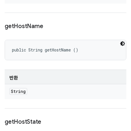
get
Host
Name
public String getHostName ()
반환
String
get
Host
State