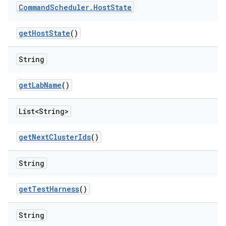
Command
Scheduler
.
Host
State
get
Host
State
()
String
get
Lab
Name
()
List<String>
get
Next
Cluster
Ids
()
String
get
Test
Harness
()
String