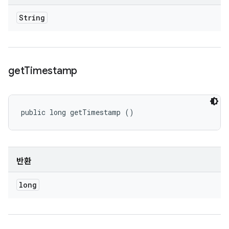
String
get
Timestamp
public long getTimestamp ()
반환
long