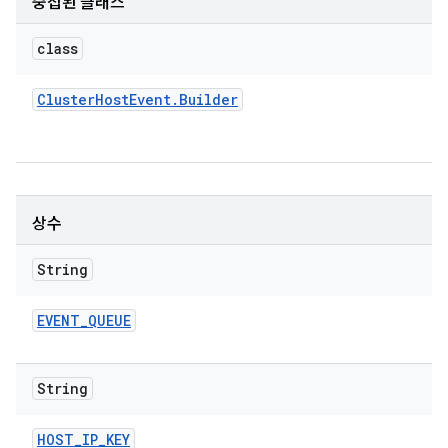
중첩된 클래스
class
Cluster
Host
Event
.
Builder
상수
String
EVENT
_
QUEUE
String
HOST
_
IP
_
KEY