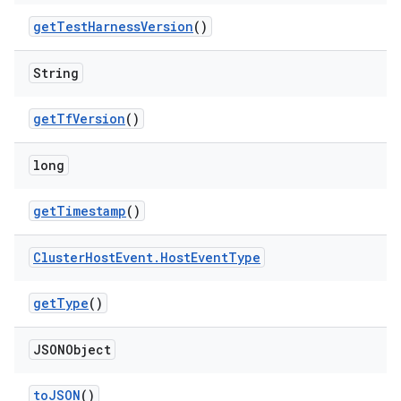
get
Test
Harness
Version
()
String
get
Tf
Version
()
long
get
Timestamp
()
Cluster
Host
Event
.
Host
Event
Type
get
Type
()
JSONObject
to
JSON
()