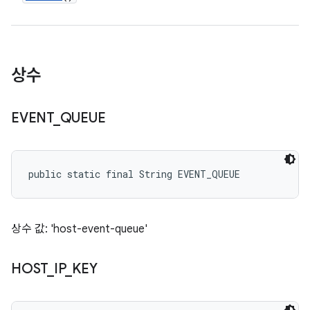
상수
EVENT
_
QUEUE
public static final String EVENT_QUEUE
상수 값: 'host-event-queue'
HOST
_
IP
_
KEY