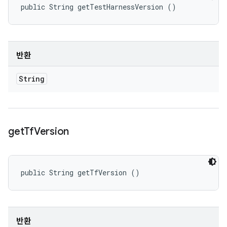
public String getTestHarnessVersion ()
반환
String
get
Tf
Version
public String getTfVersion ()
반환