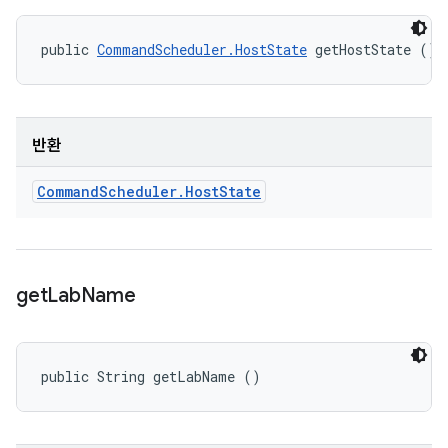
public 
CommandScheduler.HostState
 getHostState ()
반환
Command
Scheduler
.
Host
State
get
Lab
Name
public String getLabName ()