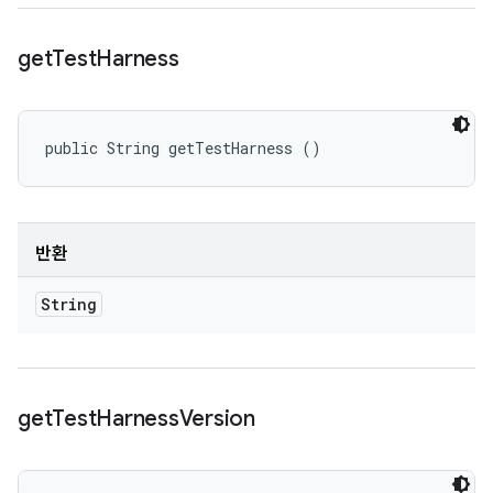
get
Test
Harness
public String getTestHarness ()
반환
String
get
Test
Harness
Version