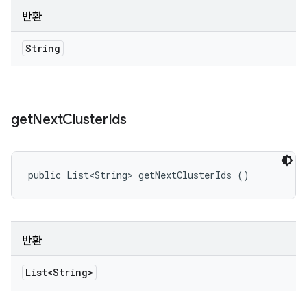
반환
String
get
Next
Cluster
Ids
public List<String> getNextClusterIds ()
반환
List<String>