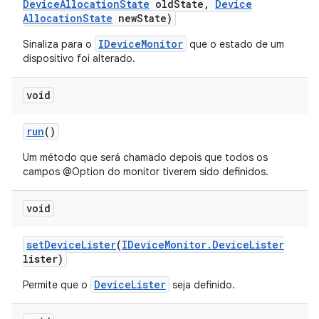
Device
Allocation
State
old
State
,
Device
Allocation
State
new
State)
IDeviceMonitor
Sinaliza para o
que o estado de um
dispositivo foi alterado.
void
run
()
Um método que será chamado depois que todos os
campos @Option do monitor tiverem sido definidos.
void
set
Device
Lister
(
IDevice
Monitor
.
Device
Lister
lister)
DeviceLister
Permite que o
seja definido.