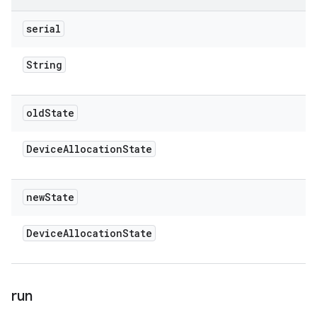
serial
String
old
State
Device
Allocation
State
new
State
Device
Allocation
State
run