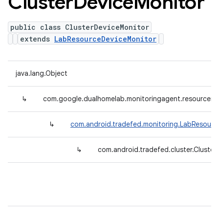
Cluster
Device
Monitor
public class ClusterDeviceMonitor
extends
LabResourceDeviceMonitor
java.lang.Object
↳
com.google.dualhomelab.monitoringagent.resourcemo
↳
com.android.tradefed.monitoring.LabResourc
↳
com.android.tradefed.cluster.Cluste