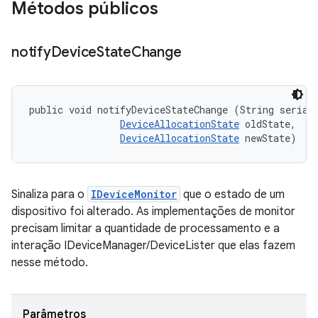
Métodos públicos
notify
Device
State
Change
public void notifyDeviceStateChange (String serial,
DeviceAllocationState
 oldState, 

DeviceAllocationState
 newState)
Sinaliza para o
IDeviceMonitor
que o estado de um
dispositivo foi alterado. As implementações de monitor
precisam limitar a quantidade de processamento e a
interação IDeviceManager/DeviceLister que elas fazem
nesse método.
Parâmetros