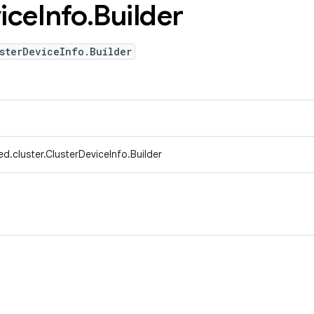
ice
Info
.
Builder
sterDeviceInfo.Builder
d.cluster.ClusterDeviceInfo.Builder