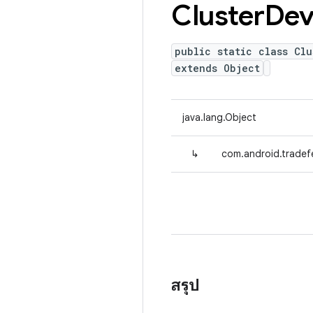
Cluster
Dev
public static class Clu
extends Object
java.lang.Object
↳
com.android.tradefe
สรุป