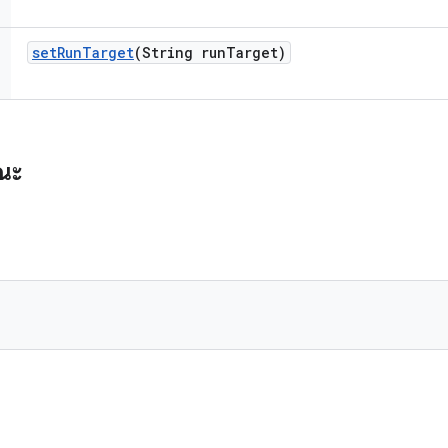
set
Run
Target
(String run
Target)
รณะ