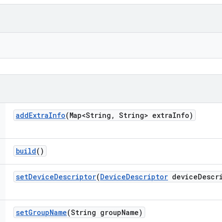
add
Extra
Info
(Map<String
,
String> extra
Info)
build
()
set
Device
Descriptor
(
Device
Descriptor
device
Descr
set
Group
Name
(String group
Name)