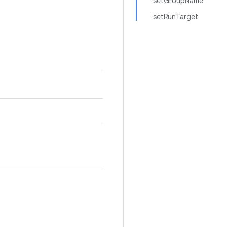
setGroupName
setRunTarget