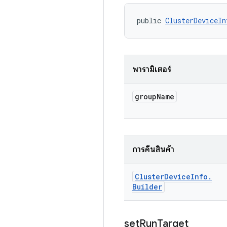
public 
ClusterDeviceIn
พารามิเตอร์
group
Name
การคืนสินค้า
Cluster
Device
Info
.
Builder
set
Run
Target