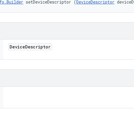
fo.Builder
 setDeviceDescriptor (
DeviceDescriptor
 deviceD
Device
Descriptor