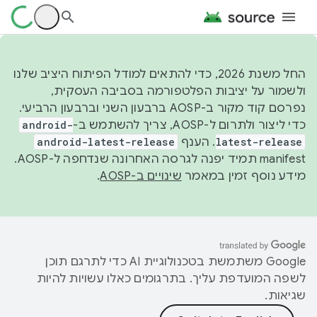
החל משנת 2026, כדי להתאים למודל הפיתוח היציב שלנו
ולשמור על יציבות הפלטפורמה בסביבה העסקית,
נפרסם קוד מקור ב-AOSP ברבעון השני וברבעון הרביעי.
כדי ליצור ולתרום ל-AOSP, צריך להשתמש ב-
android-
latest-release
. הענף
android-latest-release
manifest תמיד יפנה לגרסה האחרונה שנדחפה ל-AOSP.
מידע נוסף זמין במאמר
שינויים ב-AOSP
.
‫Google משתמשת בטכנולוגיית AI כדי לתרגם תוכן
לשפה המועדפת עליך. בתרגומים כאלו עשויות להיות
שגיאות.