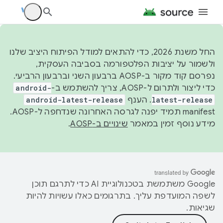
החל משנת 2026, כדי להתאים למודל הפיתוח היציב שלנו
ולשמור על יציבות הפלטפורמה בסביבה העסקית,
נפרסם קוד מקור ב-AOSP ברבעון השני וברבעון הרביעי.
כדי ליצור ולתרום ל-AOSP, צריך להשתמש ב-
android-
latest-release
. הענף
android-latest-release
manifest תמיד יפנה לגרסה האחרונה שנדחפה ל-AOSP.
מידע נוסף זמין במאמר
שינויים ב-AOSP
.
‫Google משתמשת בטכנולוגיית AI כדי לתרגם תוכן
לשפה המועדפת עליך. בתרגומים כאלו עשויות להיות
שגיאות.