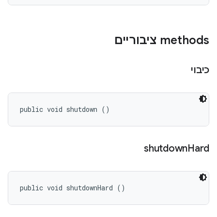
‫methods ציבוריים
כיבוי
public void shutdown ()
shutdown
Hard
public void shutdownHard ()