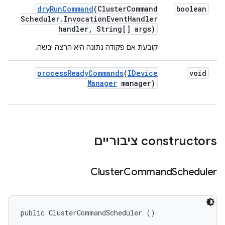
dry
Run
Command
(Cluster
Command
boolean
Scheduler
.
Invocation
Event
Handler
handler
,
String[] args)
קובעת אם פקודה נתונה היא הרצה יבשה.
process
Ready
Commands
(
IDevice
void
Manager
manager)
‫constructors ציבוריים
Cluster
Command
Scheduler
public ClusterCommandScheduler ()