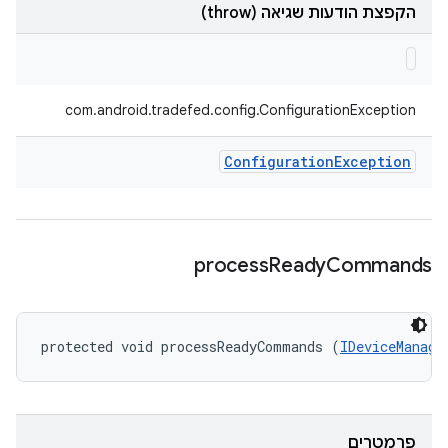
הקפצת הודעות שגיאה (throw)
com.android.tradefed.config.ConfigurationException
Configuration
Exception
process
Ready
Commands
protected void processReadyCommands (
IDeviceManage
פרמטרים