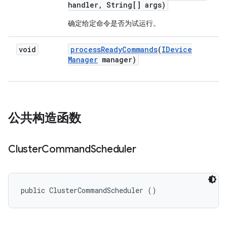
handler
,
String[] args)
确定给定命令是否为试运行。
void
process
Ready
Commands
(
IDevice
Manager
manager)
公共构造函数
Cluster
Command
Scheduler
public ClusterCommandScheduler ()