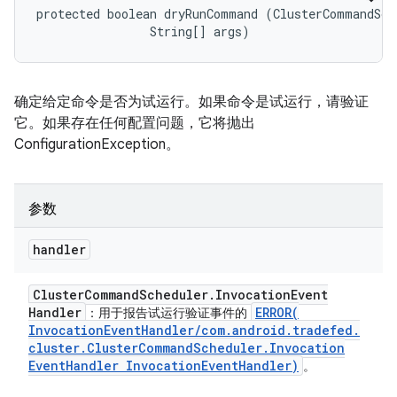
protected boolean dryRunCommand (ClusterCommandSche
                String[] args)
确定给定命令是否为试运行。如果命令是试运行，请验证
它。如果存在任何配置问题，它将抛出
ConfigurationException。
参数
handler
Cluster
Command
Scheduler
.
Invocation
Event
Handler
ERROR(
：用于报告试运行验证事件的
Invocation
Event
Handler
/
com
.
android
.
tradefed
.
cluster
.
Cluster
Command
Scheduler
.
Invocation
Event
Handler Invocation
Event
Handler)
。