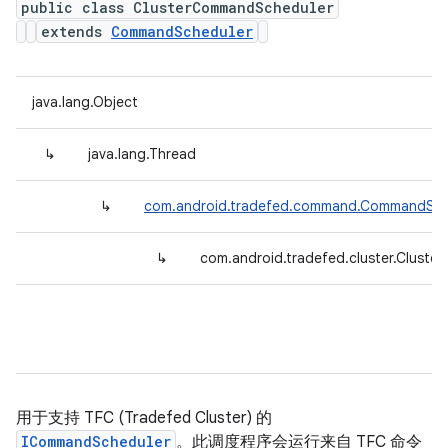
public class ClusterCommandScheduler
extends
CommandScheduler
java.lang.Object
↳
java.lang.Thread
↳
com.android.tradefed.command.CommandSch
↳
com.android.tradefed.cluster.Clust
用于支持 TFC (Tradefed Cluster) 的
ICommandScheduler
。此调度程序会运行来自 TFC 命令