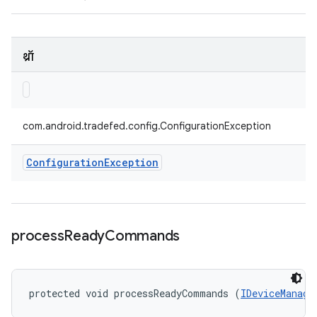
थ्रॉ
com.android.tradefed.config.ConfigurationException
Configuration
Exception
process
Ready
Commands
protected void processReadyCommands (
IDeviceManage