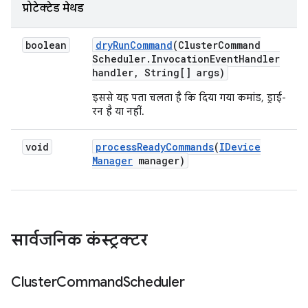
प्रोटेक्टेड मेथड
boolean
dry
Run
Command
(Cluster
Command
Scheduler
.
Invocation
Event
Handler
handler
,
String[] args)
इससे यह पता चलता है कि दिया गया कमांड, ड्राई-
रन है या नहीं.
void
process
Ready
Commands
(
IDevice
Manager
manager)
सार्वजनिक कंस्ट्रक्टर
Cluster
Command
Scheduler