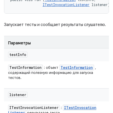
ITestInvocationListener
 listener)
Запускает тесты и сообщает результаты слушателю.
Параметры
test
Info
Test
Information
Test
Information
: объект
,
содержащий полезную информацию для запуска
тестов.
listener
ITest
Invocation
Listener
ITest
Invocation
:
Listener
результатов теста