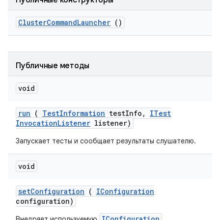
Публичные конструкторы
Cluster
Command
Launcher
()
Публичные методы
void
run
(
Test
Information
test
Info
,
ITest
Invocation
Listener
listener)
Запускает тесты и сообщает результаты слушателю.
void
set
Configuration
(
IConfiguration
configuration)
IConfiguration
Внедряет используемую
.