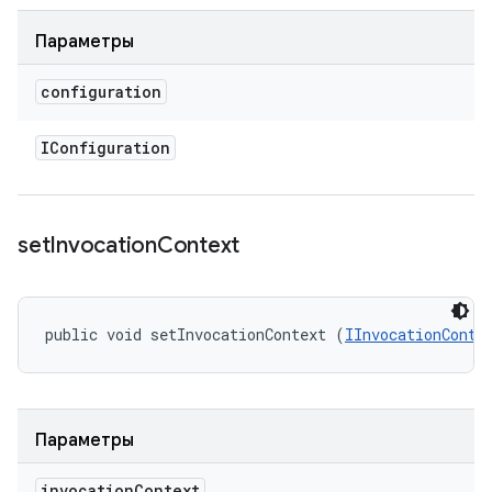
Параметры
configuration
IConfiguration
set
Invocation
Context
public void setInvocationContext (
IInvocationConte
Параметры
invocation
Context