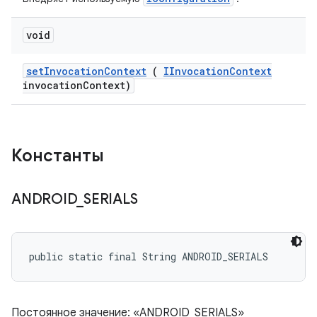
void
set
Invocation
Context
(
IInvocation
Context
invocation
Context)
Константы
ANDROID
_
SERIALS
public static final String ANDROID_SERIALS
Постоянное значение: «ANDROID_SERIALS»