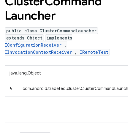
Cluster
Command
Launcher
public class ClusterCommandLauncher
extends Object
implements
IConfigurationReceiver
,
IInvocationContextReceiver
,
IRemoteTest
java.lang.Object
↳
com.android.tradefed.cluster.ClusterCommandLauncher