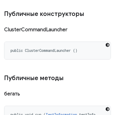
Публичные конструкторы
Cluster
Command
Launcher
public ClusterCommandLauncher ()
Публичные методы
бегать
public void run (
TestInformation
 testInfo, 
