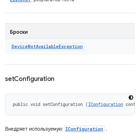
Броски
Device
Not
Available
Exception
set
Configuration
public void setConfiguration (
IConfiguration
 confi
Внедряет используемую
IConfiguration
.