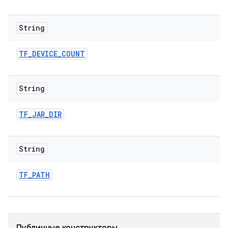
String
TF
_
DEVICE
_
COUNT
String
TF
_
JAR
_
DIR
String
TF
_
PATH