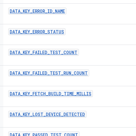
DATA
_
KEY
_
ERROR
_
ID
_
NAME
DATA
_
KEY
_
ERROR
_
STATUS
DATA
_
KEY
_
FAILED
_
TEST
_
COUNT
DATA
_
KEY
_
FAILED
_
TEST
_
RUN
_
COUNT
DATA
_
KEY
_
FETCH
_
BUILD
_
TIME
_
MILLIS
DATA
_
KEY
_
LOST
_
DEVICE
_
DETECTED
DATA
_
KEY
_
PASSED
_
TEST
_
COUNT