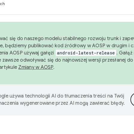
rch
wać się do naszego modelu stabilnego rozwoju trunk i zape
e, będziemy publikować kod źródłowy w AOSP w drugim i c
enia AOSP używaj gałęzi
android-latest-release
. Gałąź
 zawsze odwoływać się do najnowszej wersji przesłanej do
 artykule
Zmiany w AOSP
.
gle używa technologii AI do tłumaczenia treści na Twój
umaczenia wygenerowane przez AI mogą zawierać błędy.