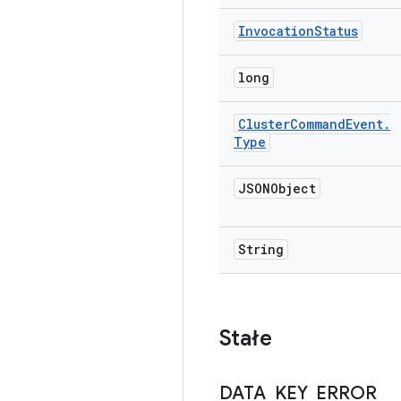
Invocation
Status
long
Cluster
Command
Event
.
Type
JSONObject
String
Stałe
DATA
_
KEY
_
ERROR