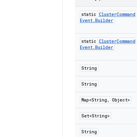
static
Cluster
Command
Event
.
Builder
static
Cluster
Command
Event
.
Builder
String
String
Map<String
,
Object>
Set<String>
String