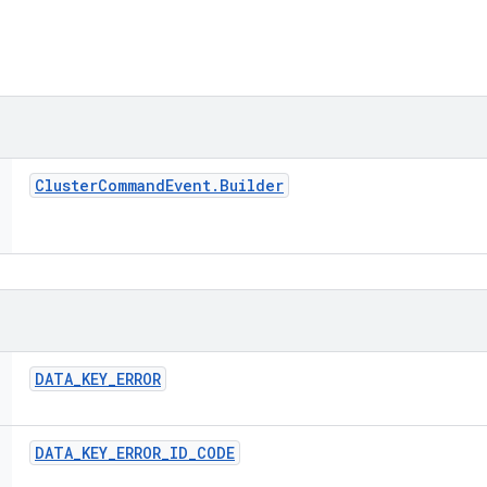
Cluster
Command
Event
.
Builder
DATA
_
KEY
_
ERROR
DATA
_
KEY
_
ERROR
_
ID
_
CODE