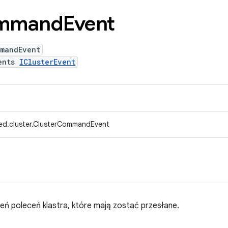
mmand
Event
mmandEvent
ents
IClusterEvent
ed.cluster.ClusterCommandEvent
eń poleceń klastra, które mają zostać przesłane.