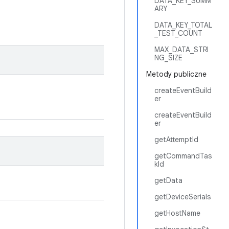
DATA_KEY_SUMM
ARY
DATA_KEY_TOTAL
_TEST_COUNT
MAX_DATA_STRI
NG_SIZE
Metody publiczne
createEventBuild
er
createEventBuild
er
getAttemptId
getCommandTas
kId
getData
getDeviceSerials
getHostName