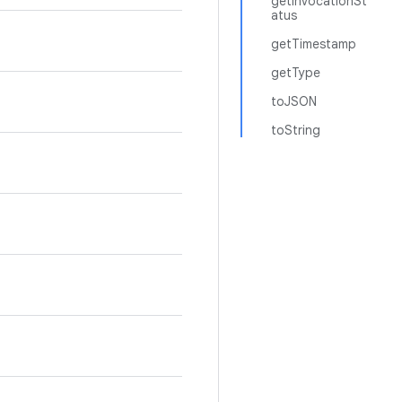
getInvocationSt
atus
getTimestamp
getType
toJSON
toString