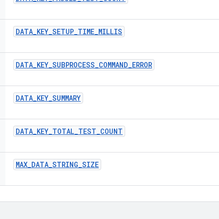
DATA
_
KEY
_
SETUP
_
TIME
_
MILLIS
DATA
_
KEY
_
SUBPROCESS
_
COMMAND
_
ERROR
DATA
_
KEY
_
SUMMARY
DATA
_
KEY
_
TOTAL
_
TEST
_
COUNT
MAX
_
DATA
_
STRING
_
SIZE