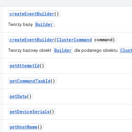
create
Event
Builder
()
Builder
Tworzy bazę
.
create
Event
Builder
(
Cluster
Command
command)
Builder
Clus
Tworzy bazowy obiekt
dla podanego obiektu
get
Attempt
Id
()
get
Command
Task
Id
()
get
Data
()
get
Device
Serials
()
get
Host
Name
()