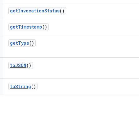
get
Invocation
Status
()
get
Timestamp
()
get
Type
()
to
JSON
()
to
String
()