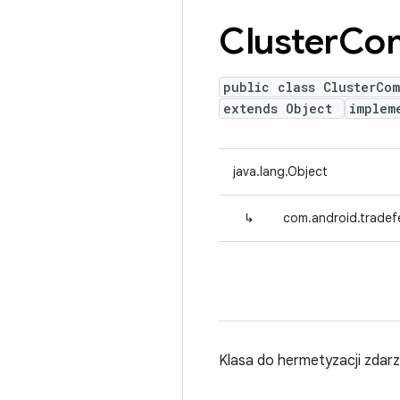
Cluster
Co
public class ClusterCo
extends Object
implem
java.lang.Object
↳
com.android.tradef
Klasa do hermetyzacji zdarz