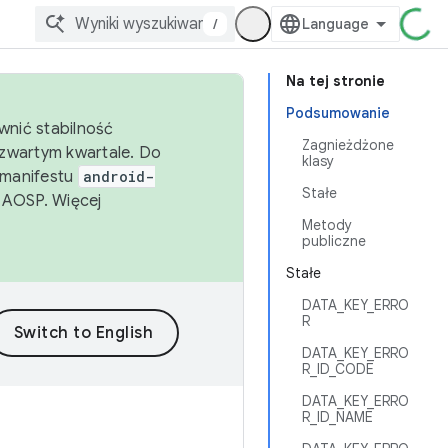
/
Na tej stronie
Podsumowanie
wnić stabilność
Zagnieżdżone
zwartym kwartale. Do
klasy
 manifestu
android-
Stałe
 AOSP. Więcej
Metody
publiczne
Stałe
DATA_KEY_ERRO
R
DATA_KEY_ERRO
R_ID_CODE
DATA_KEY_ERRO
R_ID_NAME