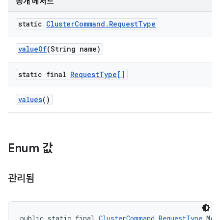
공개 메서드
static
Cluster
Command
.
Request
Type
value
Of
(String name)
static final
Request
Type[]
values
()
Enum 값
관리됨
public static final 
ClusterCommand.RequestType
 MAN