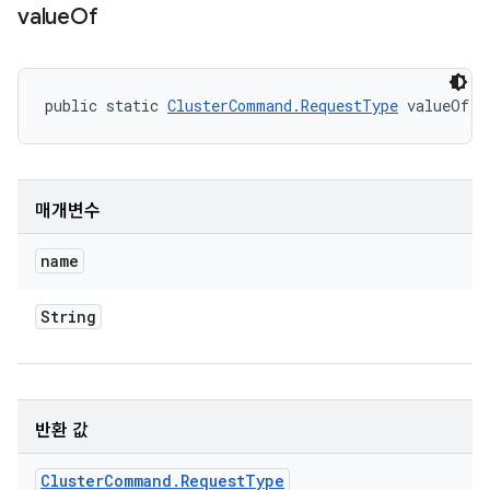
value
Of
public static 
ClusterCommand.RequestType
 valueOf (
매개변수
name
String
반환 값
Cluster
Command
.
Request
Type