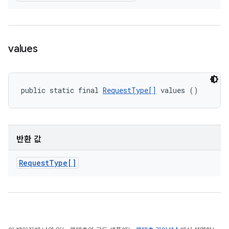
values
public static final 
RequestType[]
 values ()
반환 값
Request
Type[]