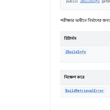
public 
IBuildInfo
 getB
পরীক্ষার অধীনে নির্মাণের জন্য
রিটার্নস
IBuild
Info
নিক্ষেপ করে
Build
Retrieval
Error