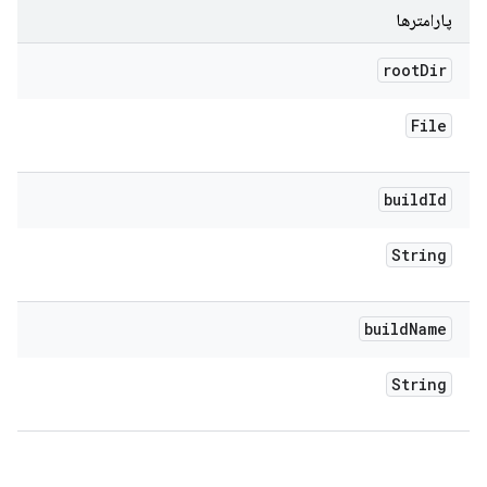
پارامترها
root
Dir
File
build
Id
String
build
Name
String