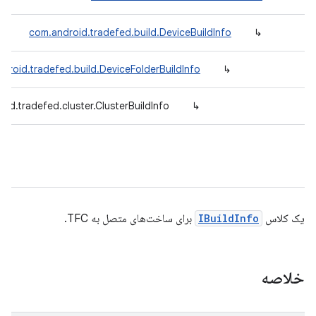
com.android.tradefed.build.DeviceBuildInfo
↳
droid.tradefed.build.DeviceFolderBuildInfo
↳
id.tradefed.cluster.ClusterBuildInfo
↳
یک کلاس
IBuildInfo
برای ساخت‌های متصل به TFC.
خلاصه