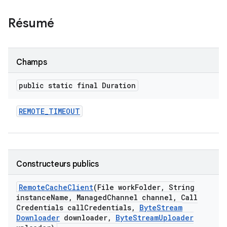
Résumé
Champs
public static final Duration
REMOTE
_
TIMEOUT
Constructeurs publics
Remote
Cache
Client
(File work
Folder
,
String
instance
Name
,
Managed
Channel channel
,
Call
Credentials call
Credentials
,
Byte
Stream
Downloader
downloader
,
Byte
Stream
Uploader