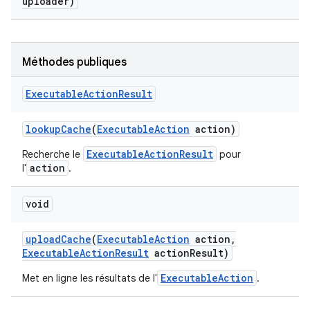
uploader)
Méthodes publiques
Executable
Action
Result
lookup
Cache
(
Executable
Action
action)
ExecutableActionResult
Recherche le
pour
action
l'
.
void
upload
Cache
(
Executable
Action
action
,
Executable
Action
Result
action
Result)
ExecutableAction
Met en ligne les résultats de l'
.