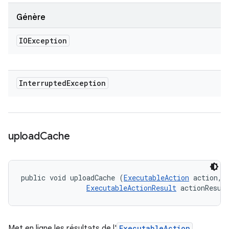
Génère
IOException
Interrupted
Exception
upload
Cache
public void uploadCache (
ExecutableAction
 action, 

ExecutableActionResult
 actionResul
Met en ligne les résultats de l'
ExecutableAction
.