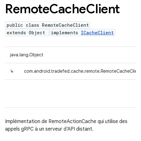
Remote
Cache
Client
public class RemoteCacheClient
extends Object
implements
ICacheClient
java.lang.Object
↳
com.android.tradefed.cache.remote.RemoteCacheClien
Implémentation de RemoteActionCache qui utilise des
appels gRPC à un serveur d'API distant.