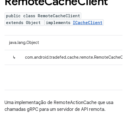
Remote
Cache
Client
public class RemoteCacheClient
extends Object
implements
ICacheClient
java.lang.Object
↳
com.android.tradefed.cache.remote.RemoteCacheClie
Uma implementação de RemoteActionCache que usa
chamadas gRPC para um servidor de API remota.