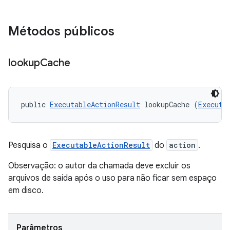
Métodos públicos
lookup
Cache
public 
ExecutableActionResult
 lookupCache (
Executa
Pesquisa o
ExecutableActionResult
do
action
.
Observação: o autor da chamada deve excluir os
arquivos de saída após o uso para não ficar sem espaço
em disco.
Parâmetros