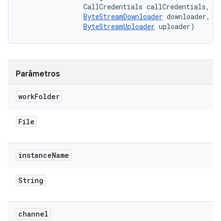
                CallCredentials callCredentials, 

ByteStreamDownloader
 downloader, 

ByteStreamUploader
 uploader)
Parâmetros
work
Folder
File
instance
Name
String
channel