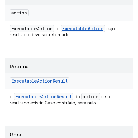
action
Executable
Action
Executable
Action
: o
cujo
resultado deve ser retornado.
Retorna
Executable
Action
Result
Executable
Action
Result
action
o
do
se o
resultado existir. Caso contrário, será nulo.
Gera