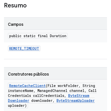
Resumo
Campos
public static final Duration
REMOTE
_
TIMEOUT
Construtores públicos
Remote
Cache
Client
(File work
Folder
,
String
instance
Name
,
Managed
Channel channel
,
Call
Credentials call
Credentials
,
Byte
Stream
Downloader
downloader
,
Byte
Stream
Uploader
uploader)