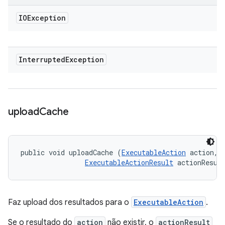
IOException
Interrupted
Exception
upload
Cache
public void uploadCache (
ExecutableAction
 action, 

ExecutableActionResult
 actionResul
Faz upload dos resultados para o
ExecutableAction
.
Se o resultado do
action
não existir, o
actionResult