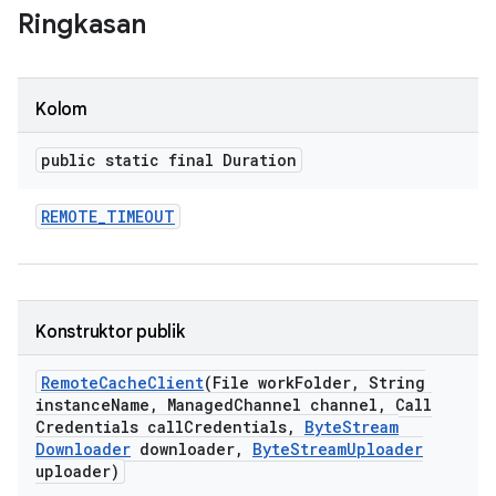
Ringkasan
Kolom
public static final Duration
REMOTE
_
TIMEOUT
Konstruktor publik
Remote
Cache
Client
(File work
Folder
,
String
instance
Name
,
Managed
Channel channel
,
Call
Credentials call
Credentials
,
Byte
Stream
Downloader
downloader
,
Byte
Stream
Uploader
uploader)