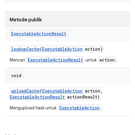
Metode publik
Executable
Action
Result
lookup
Cache
(
Executable
Action
action)
ExecutableActionResult
action
Mencari
untuk
.
void
upload
Cache
(
Executable
Action
action
,
Executable
Action
Result
action
Result)
ExecutableAction
Mengupload hasil untuk
.