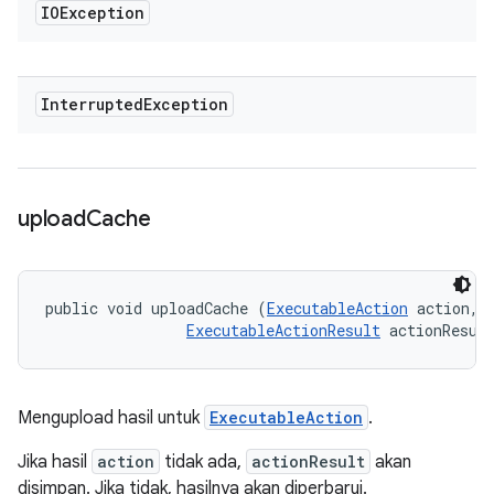
IOException
Interrupted
Exception
upload
Cache
public void uploadCache (
ExecutableAction
 action, 

ExecutableActionResult
 actionResul
Mengupload hasil untuk
ExecutableAction
.
Jika hasil
action
tidak ada,
actionResult
akan
disimpan. Jika tidak, hasilnya akan diperbarui.