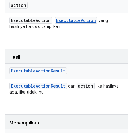
action
Executable
Action
Executable
Action
:
yang
hasilnya harus ditampilkan.
Hasil
Executable
Action
Result
Executable
Action
Result
action
dari
jika hasilnya
ada, jika tidak, null.
Menampilkan