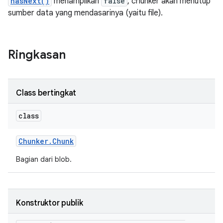
hasNext()
menampilkan
false
, chunker akan menutup
sumber data yang mendasarinya (yaitu file).
Ringkasan
Class bertingkat
class
Chunker
.
Chunk
Bagian dari blob.
Konstruktor publik