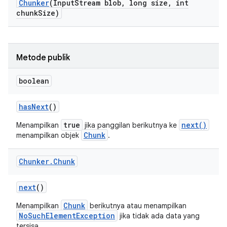
Chunker
(Input
Stream blob
,
long size
,
int
chunk
Size)
Metode publik
boolean
has
Next
()
true
next()
Menampilkan
jika panggilan berikutnya ke
Chunk
menampilkan objek
.
Chunker
.
Chunk
next
()
Chunk
Menampilkan
berikutnya atau menampilkan
NoSuchElementException
jika tidak ada data yang
tersisa.