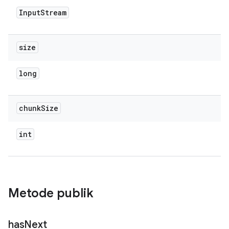
Input
Stream
size
long
chunk
Size
int
Metode publik
has
Next