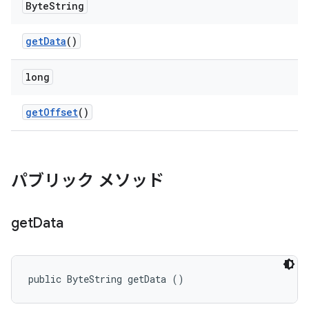
Byte
String
get
Data
()
long
get
Offset
()
パブリック メソッド
get
Data
public ByteString getData ()