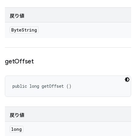
戻り値
Byte
String
get
Offset
public long getOffset ()
戻り値
long