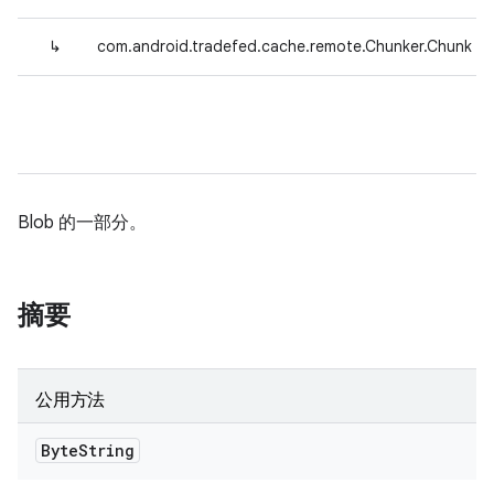
↳
com.android.tradefed.cache.remote.Chunker.Chunk
Blob 的一部分。
摘要
公用方法
Byte
String