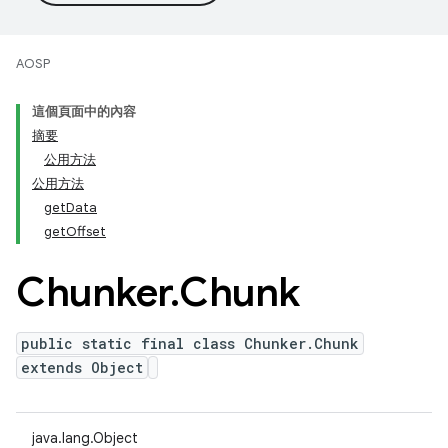
AOSP
這個頁面中的內容
摘要
公用方法
公用方法
get
Data
get
Offset
Chunker
.
Chunk
public static final class Chunker.Chunk
extends Object
java.lang.Object