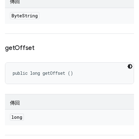
傳回
Byte
String
get
Offset
public long getOffset ()
傳回
long