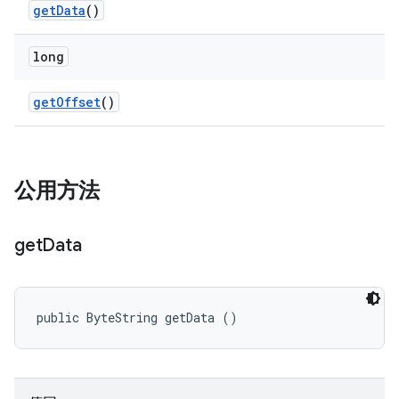
get
Data
()
long
get
Offset
()
公用方法
get
Data
public ByteString getData ()