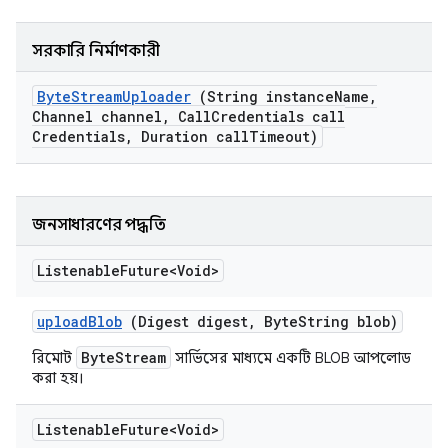
সরকারি নির্মাণকারী
Byte
Stream
Uploader
(String instance
Name
,
Channel channel
,
Call
Credentials call
Credentials
,
Duration call
Timeout)
জনসাধারণের পদ্ধতি
Listenable
Future<Void>
upload
Blob
(Digest digest
,
Byte
String blob)
ByteStream
রিমোট
সার্ভিসের মাধ্যমে একটি BLOB আপলোড
করা হয়।
Listenable
Future<Void>