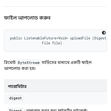
ফাইল আপলোড করুন
public ListenableFuture<Void> uploadFile (Digest di
                File file)
রিমোট
ByteStream
সার্ভিসের মাধ্যমে একটি ফাইল
আপলোড করা হয়।
প্যারামিটার
digest
Digest
: আপলোড করার জন্য ফাইলটির ডাইজেস্ট।