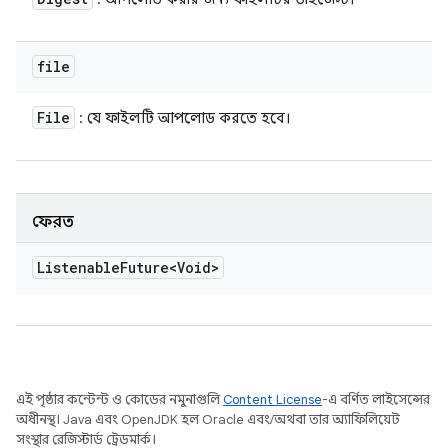
file
File
: যে ফাইলটি আপলোড করতে হবে।
ফেরত
Listenable
Future<Void>
এই পৃষ্ঠার কন্টেন্ট ও কোডের নমুনাগুলি
Content License
-এ বর্ণিত লাইসেন্সের
অধীনস্থ। Java এবং OpenJDK হল Oracle এবং/অথবা তার অ্যাফিলিয়েট
সংস্থার রেজিস্টার্ড ট্রেডমার্ক।