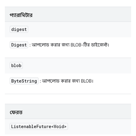
প্যারামিটার
digest
Digest
: আপলোড করার জন্য BLOB-টির ডাইজেস্ট।
blob
Byte
String
: আপলোড করার জন্য BLOB।
ফেরত
Listenable
Future<Void>