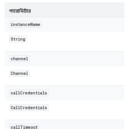
প্যারামিটার
instance
Name
String
channel
Channel
call
Credentials
Call
Credentials
call
Timeout