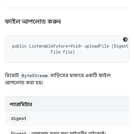
ফাইল আপলোড করুন
public ListenableFuture<Void> uploadFile (Digest di
                File file)
রিমোট
ByteStream
সার্ভিসের মাধ্যমে একটি ফাইল
আপলোড করা হয়।
প্যারামিটার
digest
Digest
: আপলোড করার জন্য ফাইলটির ডাইজেস্ট।