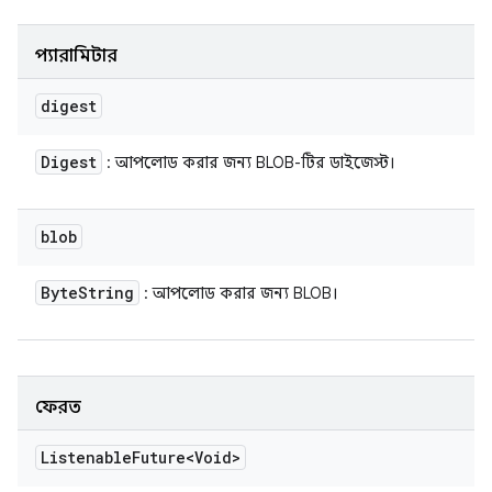
প্যারামিটার
digest
Digest
: আপলোড করার জন্য BLOB-টির ডাইজেস্ট।
blob
Byte
String
: আপলোড করার জন্য BLOB।
ফেরত
Listenable
Future<Void>