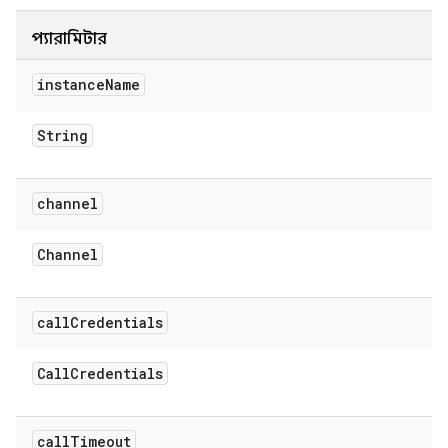
প্যারামিটার
instance
Name
String
channel
Channel
call
Credentials
Call
Credentials
call
Timeout