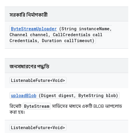
সরকারি নির্মাণকারী
Byte
Stream
Uploader
(String instance
Name
,
Channel channel
,
Call
Credentials call
Credentials
,
Duration call
Timeout)
জনসাধারণের পদ্ধতি
Listenable
Future<Void>
upload
Blob
(Digest digest
,
Byte
String blob)
ByteStream
রিমোট
সার্ভিসের মাধ্যমে একটি BLOB আপলোড
করা হয়।
Listenable
Future<Void>