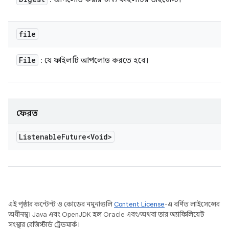
file
File
: যে ফাইলটি আপলোড করতে হবে।
ফেরত
Listenable
Future<Void>
এই পৃষ্ঠার কন্টেন্ট ও কোডের নমুনাগুলি
Content License
-এ বর্ণিত লাইসেন্সের
অধীনস্থ। Java এবং OpenJDK হল Oracle এবং/অথবা তার অ্যাফিলিয়েট
সংস্থার রেজিস্টার্ড ট্রেডমার্ক।