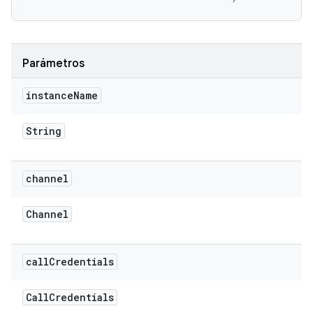
Parámetros
instance
Name
String
channel
Channel
call
Credentials
Call
Credentials