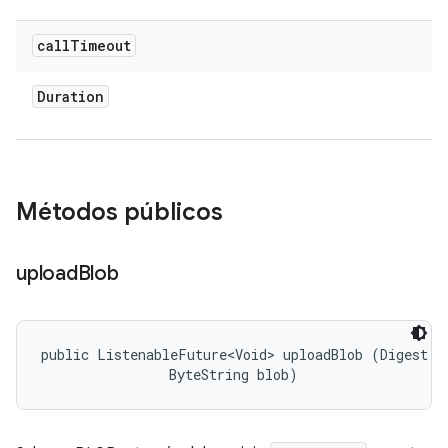
call
Timeout
Duration
Métodos públicos
upload
Blob
public ListenableFuture<Void> uploadBlob (Digest di
                ByteString blob)