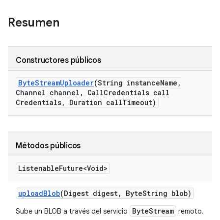
Resumen
Constructores públicos
Byte
Stream
Uploader
(String instance
Name
,
Channel channel
,
Call
Credentials call
Credentials
,
Duration call
Timeout)
Métodos públicos
Listenable
Future<Void>
upload
Blob
(Digest digest
,
Byte
String blob)
ByteStream
Sube un BLOB a través del servicio
remoto.