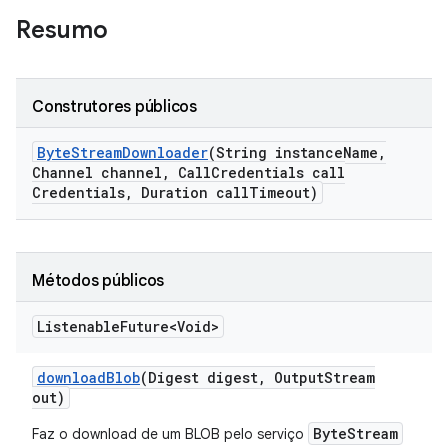
Resumo
Construtores públicos
Byte
Stream
Downloader
(String instance
Name
,
Channel channel
,
Call
Credentials call
Credentials
,
Duration call
Timeout)
Métodos públicos
Listenable
Future<Void>
download
Blob
(Digest digest
,
Output
Stream
out)
ByteStream
Faz o download de um BLOB pelo serviço