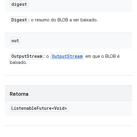
digest
Digest
: o resumo do BLOB a ser baixado.
out
Output
Stream
Output
Stream
: o
em que o BLOB é
baixado.
Retorna
Listenable
Future<Void>