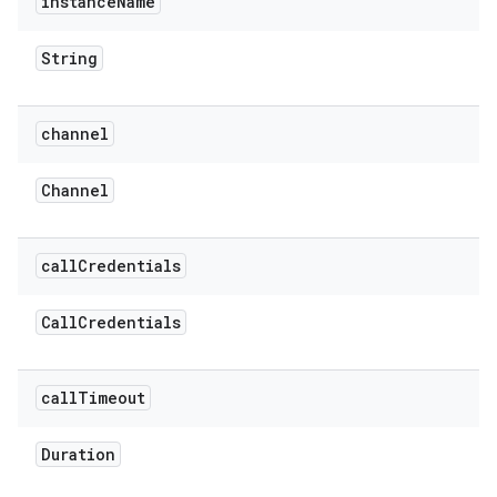
instance
Name
String
channel
Channel
call
Credentials
Call
Credentials
call
Timeout
Duration