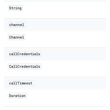
String
channel
Channel
call
Credentials
Call
Credentials
call
Timeout
Duration