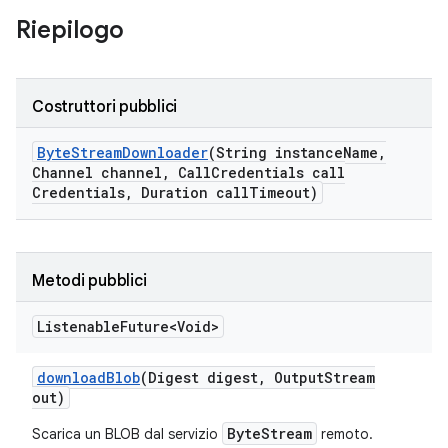
Riepilogo
Costruttori pubblici
Byte
Stream
Downloader
(String instance
Name
,
Channel channel
,
Call
Credentials call
Credentials
,
Duration call
Timeout)
Metodi pubblici
Listenable
Future<Void>
download
Blob
(Digest digest
,
Output
Stream
out)
ByteStream
Scarica un BLOB dal servizio
remoto.