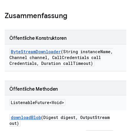
Zusammenfassung
Öffentliche Konstruktoren
Byte
Stream
Downloader
(String instance
Name
,
Channel channel
,
Call
Credentials call
Credentials
,
Duration call
Timeout)
Öffentliche Methoden
Listenable
Future<Void>
download
Blob
(Digest digest
,
Output
Stream
out)