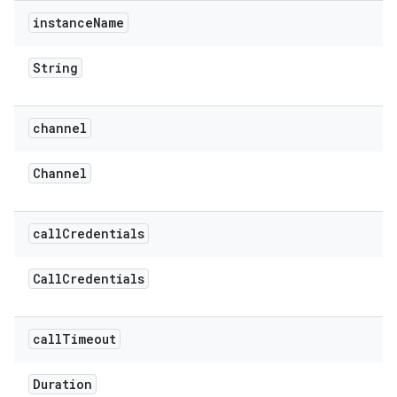
instance
Name
String
channel
Channel
call
Credentials
Call
Credentials
call
Timeout
Duration