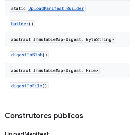
static
Upload
Manifest
.
Builder
builder
()
abstract Immutable
Map<Digest
,
Byte
String>
digest
To
Blob
()
abstract Immutable
Map<Digest
,
File>
digest
To
File
()
Construtores públicos
Upload
Manifest