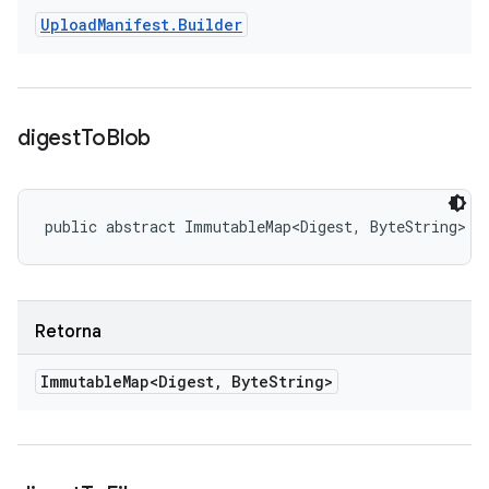
Upload
Manifest
.
Builder
digest
To
Blob
public abstract ImmutableMap<Digest, ByteString> d
Retorna
Immutable
Map<Digest
,
Byte
String>