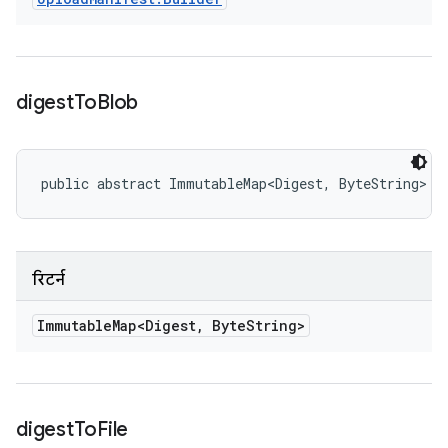
digest
To
Blob
public abstract ImmutableMap<Digest, ByteString> d
रिटर्न
Immutable
Map<Digest
,
Byte
String>
digest
To
File