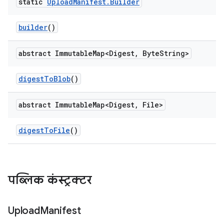
static
Upload
Manifest
.
Builder
builder
()
abstract Immutable
Map<Digest
,
Byte
String>
digest
To
Blob
()
abstract Immutable
Map<Digest
,
File>
digest
To
File
()
पब्लिक कंस्ट्रक्टर
Upload
Manifest