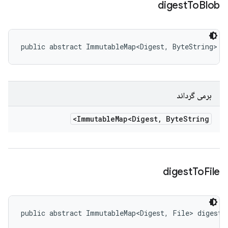
digest
To
Blob
public abstract ImmutableMap<Digest, ByteString> d
برمی گرداند
Immutable
Map<Digest
,
Byte
String>
digest
To
File
public abstract ImmutableMap<Digest, File> digestT