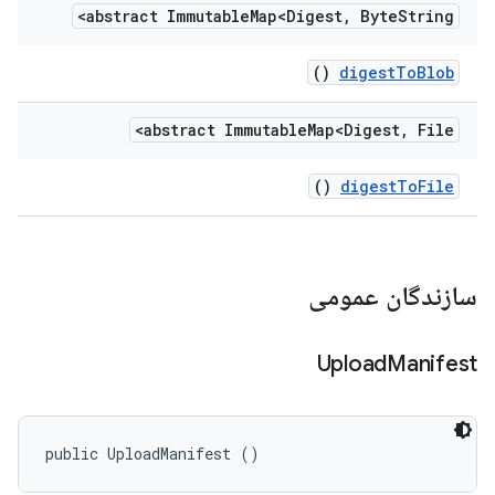
abstract Immutable
Map<Digest
,
Byte
String>
()
digest
To
Blob
abstract Immutable
Map<Digest
,
File>
()
digest
To
File
سازندگان عمومی
Upload
Manifest
public UploadManifest ()