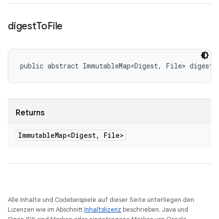
digest
To
File
public abstract ImmutableMap<Digest, File> digestT
Returns
Immutable
Map<Digest
,
File>
Alle Inhalte und Codebeispiele auf dieser Seite unterliegen den
Lizenzen wie im Abschnitt
Inhaltslizenz
beschrieben. Java und