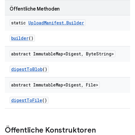
Öffentliche Methoden
static
Upload
Manifest
.
Builder
builder
()
abstract Immutable
Map<Digest
,
Byte
String>
digest
To
Blob
()
abstract Immutable
Map<Digest
,
File>
digest
To
File
()
Öffentliche Konstruktoren