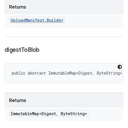
Returns
Upload
Manifest
.
Builder
digest
To
Blob
public abstract ImmutableMap<Digest, ByteString> d
Returns
Immutable
Map<Digest
,
Byte
String>