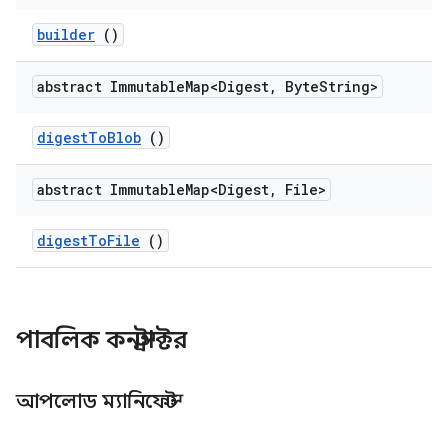
builder
()
abstract Immutable
Map<Digest
,
Byte
String>
digest
To
Blob
()
abstract Immutable
Map<Digest
,
File>
digest
To
File
()
পাবলিক কনস্ট্রাক্টর
আপলোড ম্যানিফেস্ট