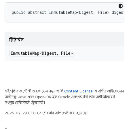
public abstract ImmutableMap<Digest, File> digestT
রিটার্নস
Immutable
Map<Digest
,
File>
এই পৃষ্ঠার কন্টেন্ট ও কোডের নমুনাগুলি
Content License
-এ বর্ণিত লাইসেন্সের
অধীনস্থ। Java এবং OpenJDK হল Oracle এবং/অথবা তার অ্যাফিলিয়েট
সংস্থার রেজিস্টার্ড ট্রেডমার্ক।
2025-07-29 UTC-তে শেষবার আপডেট করা হয়েছে।