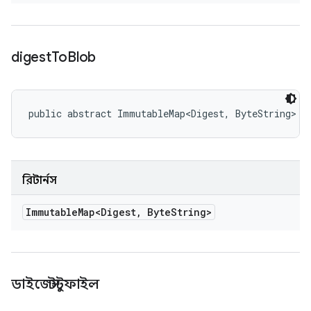
digest
To
Blob
public abstract ImmutableMap<Digest, ByteString> d
রিটার্নস
Immutable
Map<Digest
,
Byte
String>
ডাইজেস্টটুফাইল