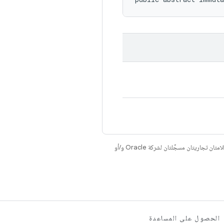
. إنّ Java وOpenJDK هما علامتان تجاريتان مسجَّلتان لشركة Oracle و/أو
الحصول على المساعدة