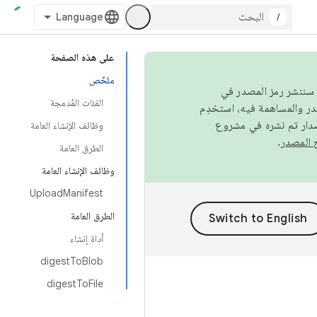
/
على هذه الصفحة
ملخّص
كامل، سننشر رمز المصدر في
الفئات المُدمجة
صدار تم نشره في مشروع
وظائف الإنشاء العامة
.
الطرق العامة
وظائف الإنشاء العامة
UploadManifest
الطرق العامة
أداة إنشاء
digestToBlob
digestToFile