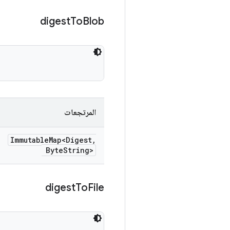
digest
To
Blob
المرتجعات
Immutable
Map<Digest
,
Byte
String>
digest
To
File