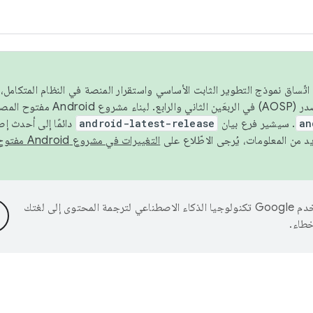
 عام 2026، ولضمان اتّساق نموذج التطوير الثابت الأساسي واستقرار المنصة في النظام المت
an
. سيشير فرع بيان
android-latest-release
دائمًا إلى أحدث إ
التغييرات في مشروع Android مفتوح المصدر
تستخدم Google تكنولوجيا الذكاء الاصطناعي لترجمة المحتوى إلى لغتك
خطاء.