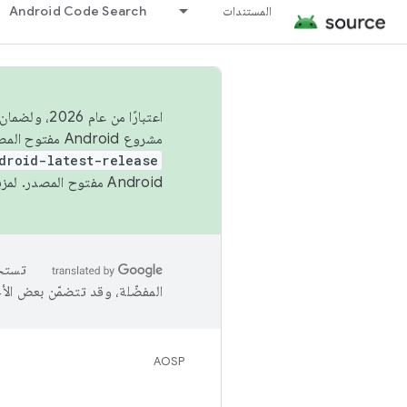
المستندات
Android Code Search
اعتبارًا من
مشروع Android مفتوح المصدر (AOSP) في الربعَين الثاني والرابع. لبناء مشروع Android مفتوح المصدر والمساهمة فيه، استخدِم
droid-latest-release
Android مفتوح المصدر. لمزيد من المعلومات، يُرجى الاطّلاع على
المفضّلة، وقد تتضمّن بعض الأ
AOSP