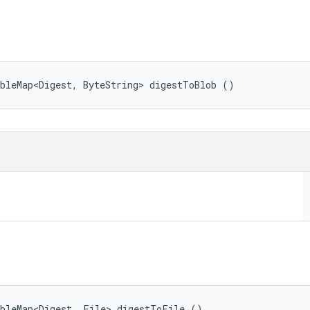
bleMap<Digest, ByteString> digestToBlob ()
ableMap<Digest, File> digestToFile ()