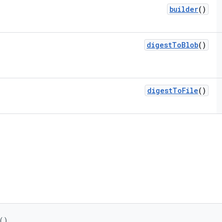
builder
()
digest
To
Blob
()
digest
To
File
()
()