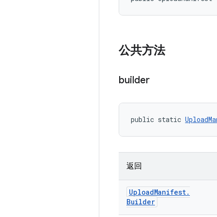
公共方法
builder
public static 
UploadMa
返回
Upload
Manifest
.
Builder