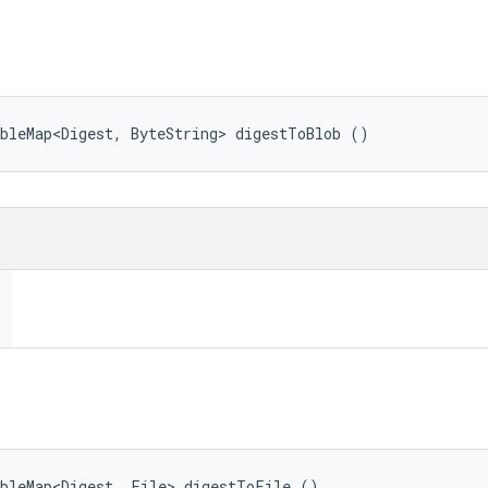
bleMap<Digest, ByteString> digestToBlob ()
ableMap<Digest, File> digestToFile ()