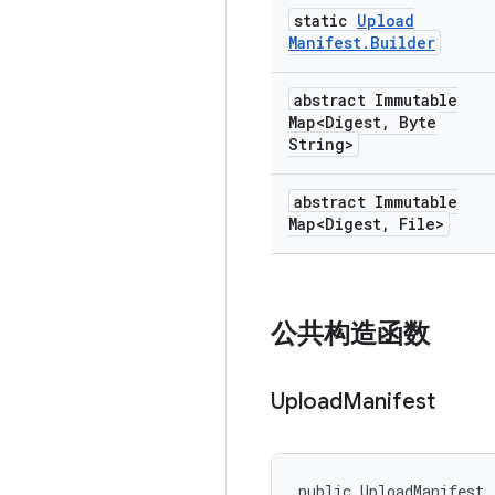
static
Upload
Manifest
.
Builder
abstract Immutable
Map<Digest
,
Byte
String>
abstract Immutable
Map<Digest
,
File>
公共构造函数
Upload
Manifest
public UploadManifest 