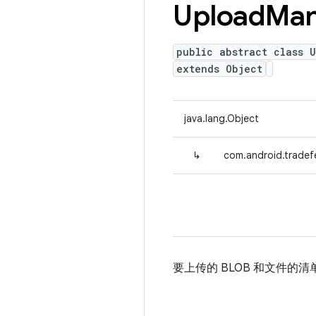
Upload
Man
public abstract class 
extends Object
java.lang.Object
↳
com.android.tradef
要上传的 BLOB 和文件的清