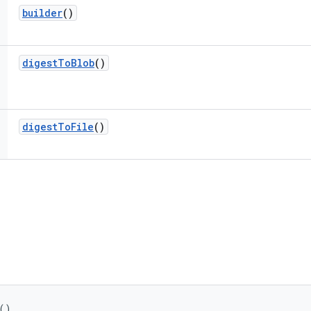
builder
()
digest
To
Blob
()
digest
To
File
()
()