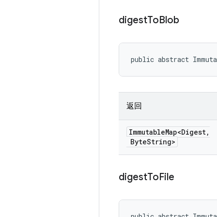
digest
To
Blob
public abstract Immuta
返回
Immutable
Map<Digest
,
Byte
String>
digest
To
File
public abstract Immut