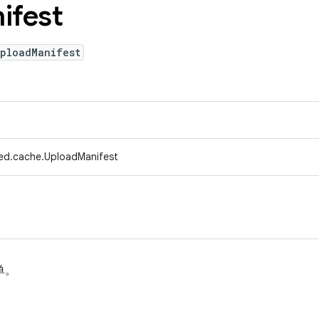
ifest
UploadManifest
ed.cache.UploadManifest
单。