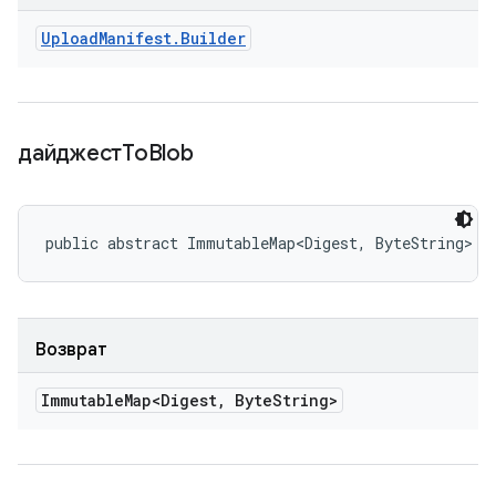
Upload
Manifest
.
Builder
дайджестTo
Blob
public abstract ImmutableMap<Digest, ByteString> d
Возврат
Immutable
Map<Digest
,
Byte
String>