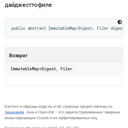
дайджесттофиле
public abstract ImmutableMap<Digest, File> digestT
Возврат
Immutable
Map<Digest
,
File>
Контент и образцы кода на этой странице предоставлены по
лицензиям
. Java и OpenJDK – это зарегистрированные товарные
знаки корпорации Oracle и ее аффилированных лиц.