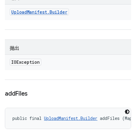
Upload
Manifest
.
Builder
抛出
IOException
add
Files
public final 
UploadManifest.Builder
 addFiles (Map<