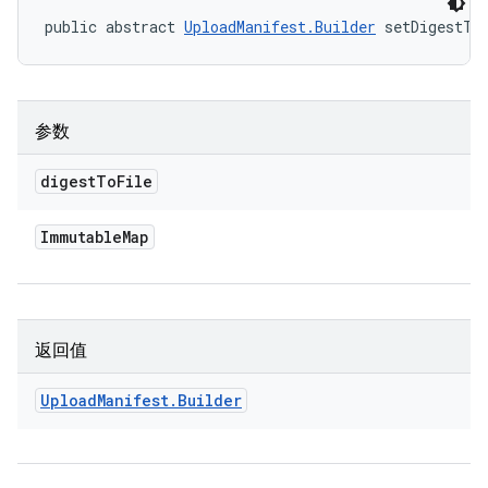
public abstract 
UploadManifest.Builder
 setDigestTo
参数
digest
To
File
Immutable
Map
返回值
Upload
Manifest
.
Builder