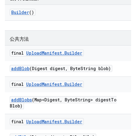
Builder
()
公共方法
final
Upload
Manifest
.
Builder
add
Blob
(Digest digest
,
Byte
String blob)
final
Upload
Manifest
.
Builder
add
Blobs
(Map<Digest
,
Byte
String> digest
To
Blob)
final
Upload
Manifest
.
Builder