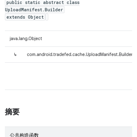
public static abstract class
UploadManifest.Builder
extends Object
java.lang.Object
↳
com.android.tradefed.cache.UploadManifest.Builder
摘要
公共构造函数