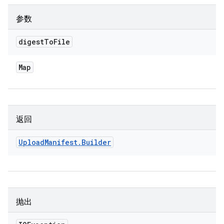
参数
digest
To
File
Map
返回
Upload
Manifest
.
Builder
抛出