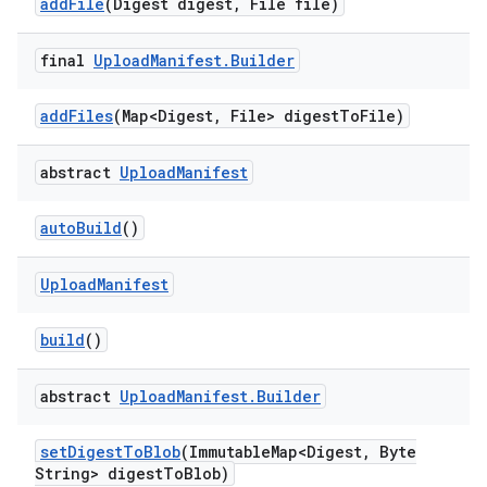
add
File
(Digest digest
,
File file)
final
Upload
Manifest
.
Builder
add
Files
(Map<Digest
,
File> digest
To
File)
abstract
Upload
Manifest
auto
Build
()
Upload
Manifest
build
()
abstract
Upload
Manifest
.
Builder
set
Digest
To
Blob
(Immutable
Map<Digest
,
Byte
String> digest
To
Blob)