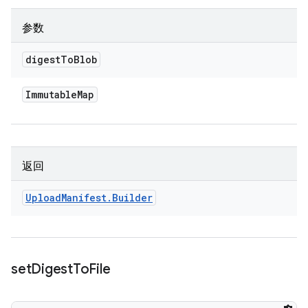
参数
digest
To
Blob
Immutable
Map
返回
Upload
Manifest
.
Builder
set
Digest
To
File