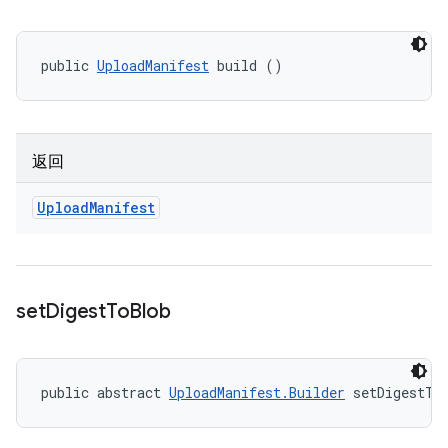
public 
UploadManifest
 build ()
返回
Upload
Manifest
set
Digest
To
Blob
public abstract 
UploadManifest.Builder
 setDigestTo