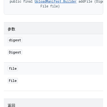
public final 
UploadManifest.Builder
 addFile (Digest
                File file)
参数
digest
Digest
file
File
返回