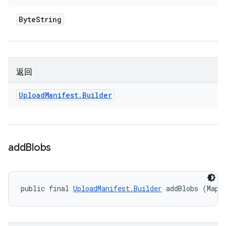
Byte
String
返回
Upload
Manifest
.
Builder
add
Blobs
public final 
UploadManifest.Builder
 addBlobs (Map<