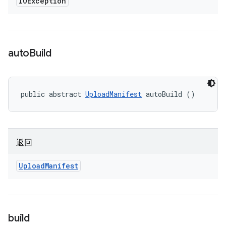
IOException
auto
Build
public abstract 
UploadManifest
 autoBuild ()
返回
Upload
Manifest
build