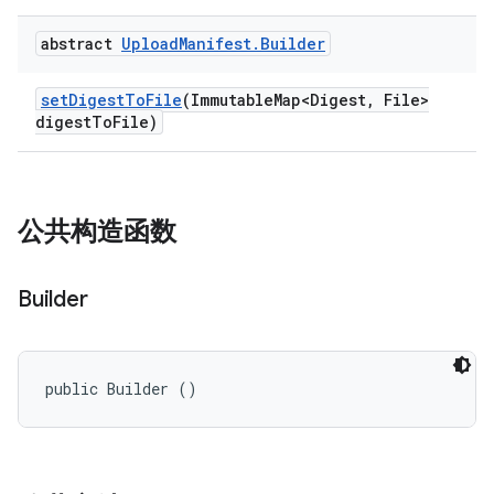
abstract
Upload
Manifest
.
Builder
set
Digest
To
File
(Immutable
Map<Digest
,
File>
digest
To
File)
公共构造函数
Builder
public Builder ()