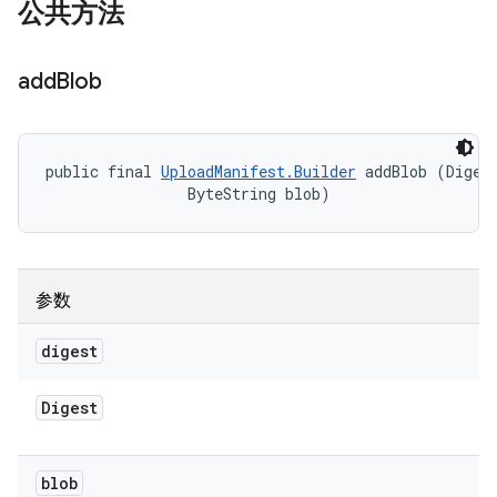
公共方法
add
Blob
public final 
UploadManifest.Builder
 addBlob (Digest
                ByteString blob)
参数
digest
Digest
blob