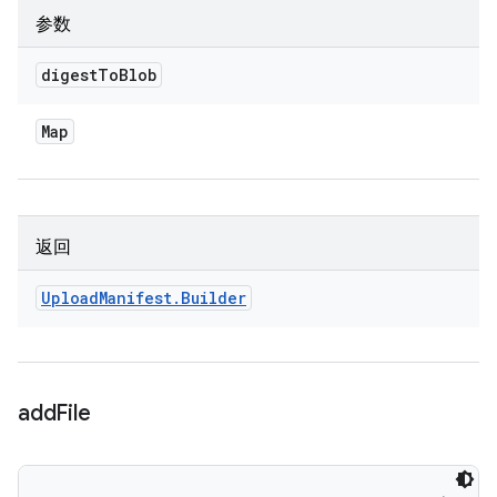
参数
digest
To
Blob
Map
返回
Upload
Manifest
.
Builder
add
File