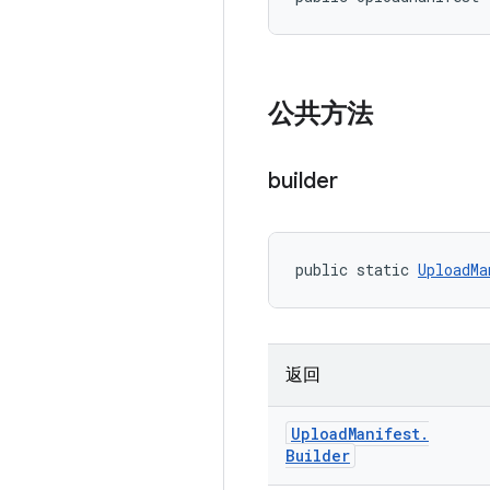
公共方法
builder
public static 
UploadMa
返回
Upload
Manifest
.
Builder