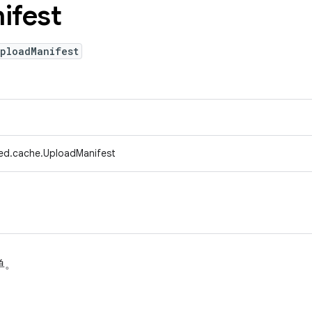
ifest
UploadManifest
ed.cache.UploadManifest
单。