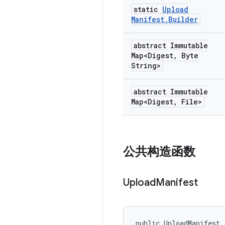
static
Upload
Manifest
.
Builder
abstract Immutable
Map<Digest
,
Byte
String>
abstract Immutable
Map<Digest
,
File>
公共构造函数
Upload
Manifest
public UploadManifest 