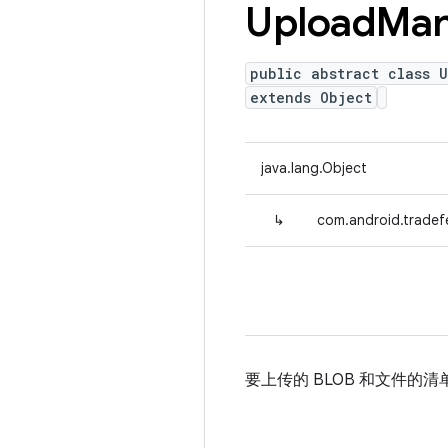
Upload
Man
public abstract class 
extends Object
java.lang.Object
↳
com.android.tradef
要上传的 BLOB 和文件的清