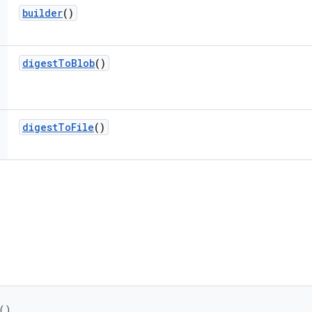
builder
()
digest
To
Blob
()
digest
To
File
()
()