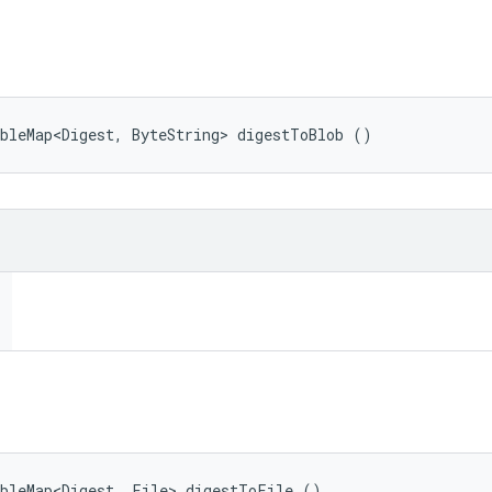
bleMap<Digest, ByteString> digestToBlob ()
ableMap<Digest, File> digestToFile ()