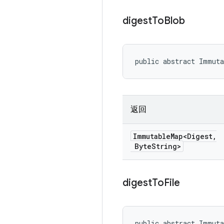
digest
To
Blob
public abstract Immuta
返回
Immutable
Map<Digest
,
Byte
String>
digest
To
File
public abstract Immut