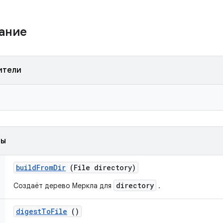
жание
ители
ды
build
From
Dir
(File directory)
directory
Создаёт дерево Меркла для
.
digest
To
File
()