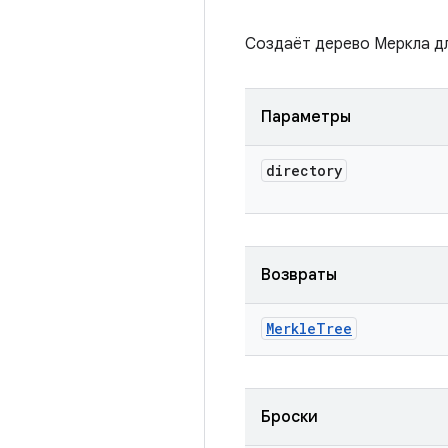
Создаёт дерево Меркла д
Параметры
directory
Возвраты
Merkle
Tree
Броски