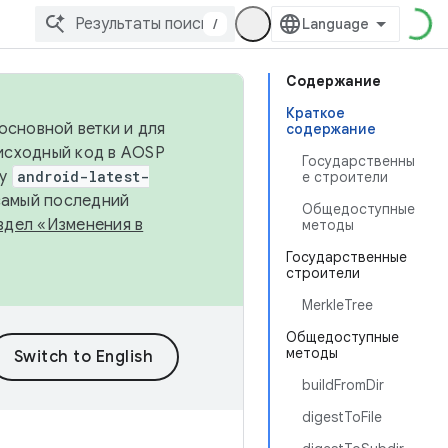
/
Содержание
Краткое
основной ветки и для
содержание
исходный код в AOSP
Государственны
ку
android-latest-
е строители
 самый последний
Общедоступные
здел «Изменения в
методы
Государственные
строители
MerkleTree
Общедоступные
методы
buildFromDir
digestToFile