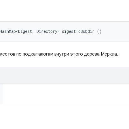
HashMap<Digest, Directory> digestToSubdir ()
естов по подкаталогам внутри этого дерева Меркла.