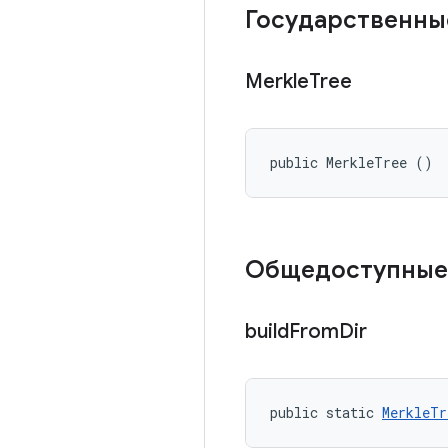
Государственны
Merkle
Tree
public MerkleTree ()
Общедоступные
build
From
Dir
public static 
MerkleTr