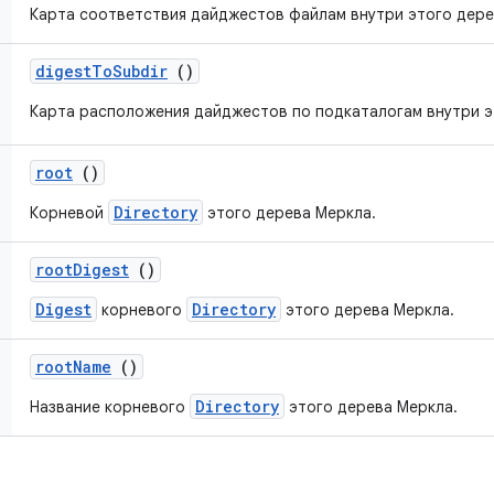
Карта соответствия дайджестов файлам внутри этого дере
digest
To
Subdir
()
Карта расположения дайджестов по подкаталогам внутри э
root
()
Directory
Корневой
этого дерева Меркла.
root
Digest
()
Digest
Directory
корневого
этого дерева Меркла.
root
Name
()
Directory
Название корневого
этого дерева Меркла.