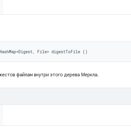
dHashMap<Digest, File> digestToFile ()
естов файлам внутри этого дерева Меркла.