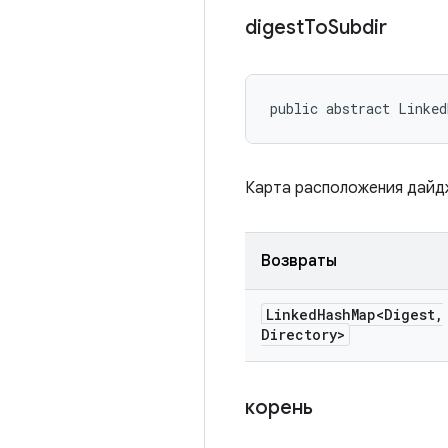
digest
To
Subdir
public abstract Linked
Карта расположения дайдж
Возвраты
Linked
Hash
Map<Digest
,
Directory>
корень