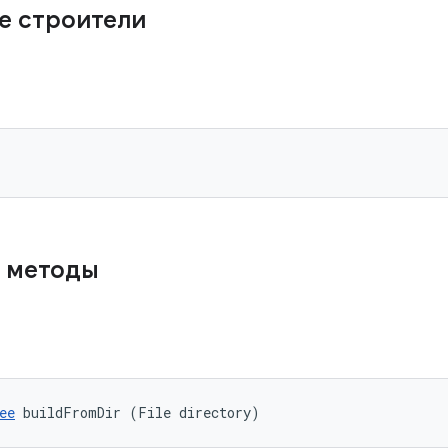
е строители
 методы
ee
 buildFromDir (File directory)