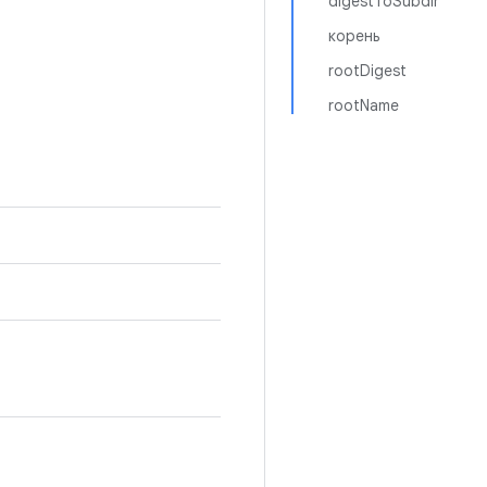
digestToSubdir
корень
rootDigest
rootName