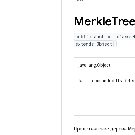
Merkle
Tre
public abstract class 
extends Object
java.lang.Object
↳
com.android.tradefed
Представление дерева Мер