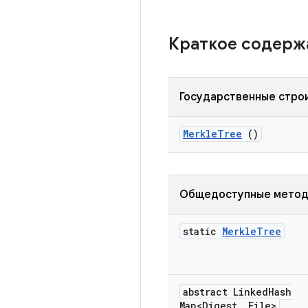
Краткое содер
Государственные стро
Merkle
Tree
()
Общедоступные мето
static
Merkle
Tree
abstract Linked
Hash
Map<Digest
,
File>