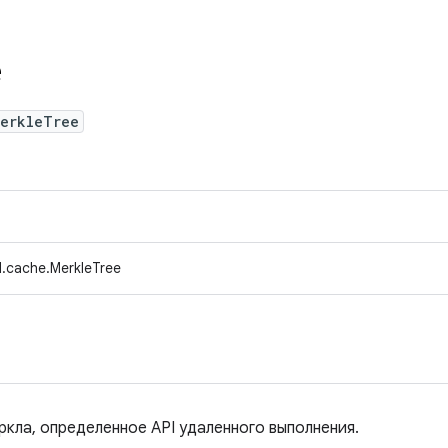
e
MerkleTree
.cache.MerkleTree
кла, определенное API удаленного выполнения.