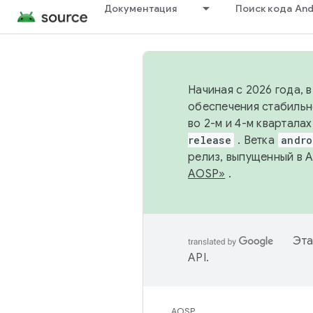
Документация
Поиск кода And
Начиная с 2026 года, 
обеспечения стабильн
во 2-м и 4-м квартала
release
. Ветка
andro
релиз, выпущенный в 
AOSP»
.
Эта
API
.
AOSP