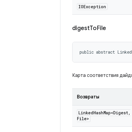
IOException
digest
To
File
public abstract Linke
Карта соответствия дайдж
Возвраты
Linked
Hash
Map<Digest
,
File>