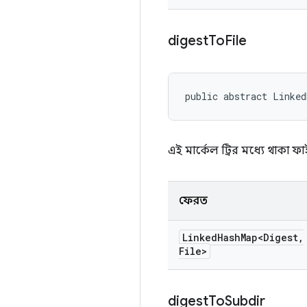
digest
To
File
public abstract Linke
এই মার্কেল ট্রির মধ্যে থাকা 
ফেরত
Linked
Hash
Map<Digest
,
File>
digest
To
Subdir