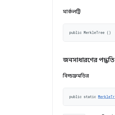
মার্কলট্রি
public MerkleTree ()
জনসাধারণের পদ্ধত
বিল্ডফ্রমডির
public static 
MerkleTr