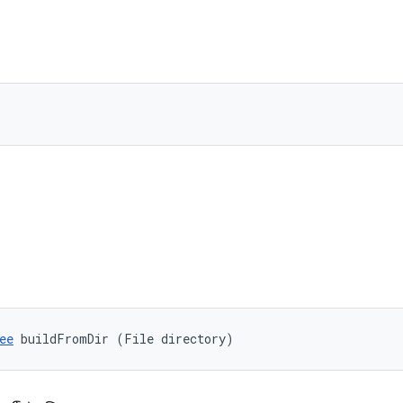
ি
ee
 buildFromDir (File directory)