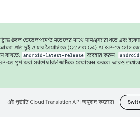
াঙ্ক স্টেবল ডেভেলপমেন্ট মডেলের সাথে সামঞ্জস্য রাখতে এবং ইকোসিস্ট
ে, আমরা প্রতি দুই ও চার ত্রৈমাসিকে (Q2 এবং Q4) AOSP-তে সোর্স
ান রাখতে,
android-latest-release
ব্যবহার করুন।
android
বদা AOSP-তে পুশ করা সর্বশেষ রিলিজটিকে রেফারেন্স করবে। আরও তথ্যের
এই পৃষ্ঠাটি
Cloud Translation API
অনুবাদ করেছে।