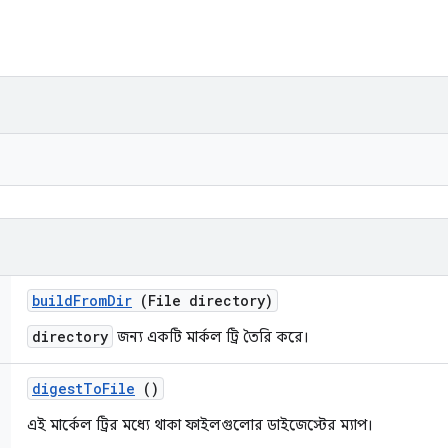
build
From
Dir
(File directory)
directory
জন্য একটি মার্কল ট্রি তৈরি করে।
digest
To
File
()
এই মার্কেল ট্রির মধ্যে থাকা ফাইলগুলোর ডাইজেস্টের ম্যাপ।