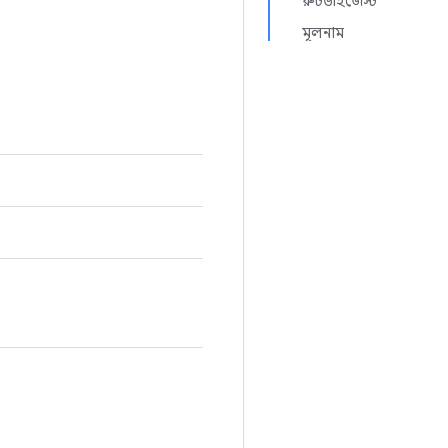
রুটডাইজেস্ট
মূলনাম