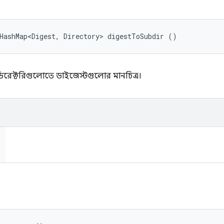
HashMap<Digest, Directory> digestToSubdir ()
ব-ডিরেক্টরিগুলোতে ডাইজেস্টগুলোর মানচিত্র।