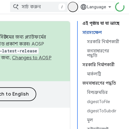
/
এই পৃষ্ঠায় যা যা আছে
সারসংক্ষেপ
েমের জন্য প্ল্যাটফর্মের
সরকারি নির্মাণকারী
 কোড প্রকাশ করব। AOSP
-latest-release
জনসাধারণের
পদ্ধতি
 জন্য,
Changes to AOSP
সরকারি নির্মাণকারী
মার্কলট্রি
জনসাধারণের পদ্ধতি
বিল্ডফ্রমডির
digestToFile
digestToSubdir
মূল