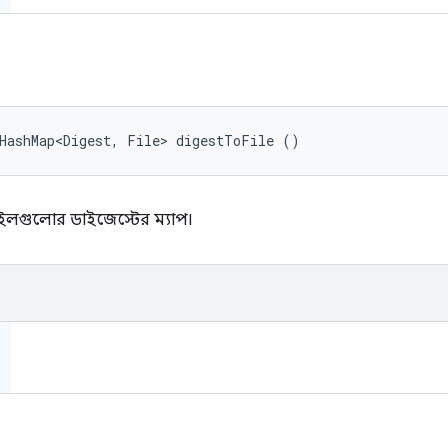
dHashMap<Digest, File> digestToFile ()
ফাইলগুলোর ডাইজেস্টের ম্যাপ।