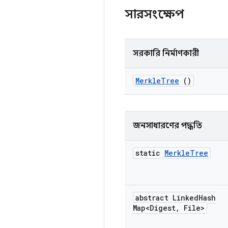
সারসংক্ষেপ
সরকারি নির্মাণকারী
Merkle
Tree
()
জনসাধারণের পদ্ধতি
static
Merkle
Tree
abstract Linked
Hash
Map<Digest
,
File>