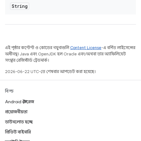
String
এই পৃষ্ঠার কন্টেন্ট ও কোডের নমুনাগুলি
Content License
-এ বর্ণিত লাইসেন্সের
অধীনস্থ। Java এবং OpenJDK হল Oracle এবং/অথবা তার অ্যাফিলিয়েট
সংস্থার রেজিস্টার্ড ট্রেডমার্ক।
2026-06-22 UTC-তে শেষবার আপডেট করা হয়েছে।
বিল্ড
Android স্টোরেজ
প্রয়োজনীয়তা
ডাউনলোড হচ্ছে
প্রিভিউ বাইনারি