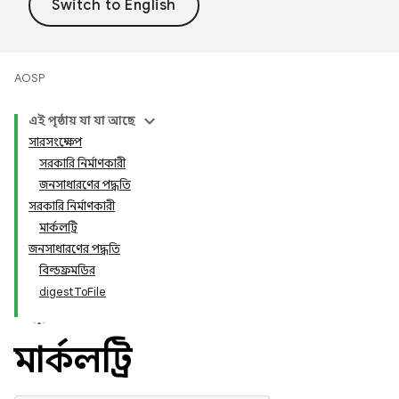
AOSP
এই পৃষ্ঠায় যা যা আছে
সারসংক্ষেপ
সরকারি নির্মাণকারী
জনসাধারণের পদ্ধতি
সরকারি নির্মাণকারী
মার্কলট্রি
জনসাধারণের পদ্ধতি
বিল্ডফ্রমডির
digestToFile
মার্কলট্রি