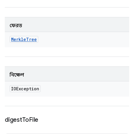
ফেরত
Merkle
Tree
নিক্ষেপ
IOException
digest
To
File