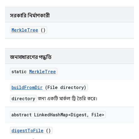
সরকারি নির্মাণকারী
Merkle
Tree
()
জনসাধারণের পদ্ধতি
static
Merkle
Tree
build
From
Dir
(File directory)
directory
জন্য একটি মার্কল ট্রি তৈরি করে।
abstract Linked
Hash
Map<Digest
,
File>
digest
To
File
()