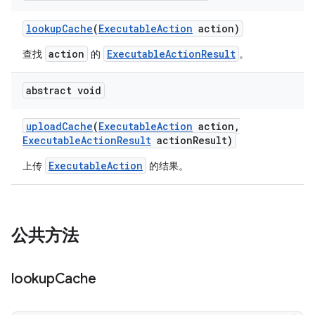
lookup
Cache
(
Executable
Action
action)
action
ExecutableActionResult
查找
的
。
abstract void
upload
Cache
(
Executable
Action
action
,
Executable
Action
Result
action
Result)
ExecutableAction
上传
的结果。
公共方法
lookup
Cache