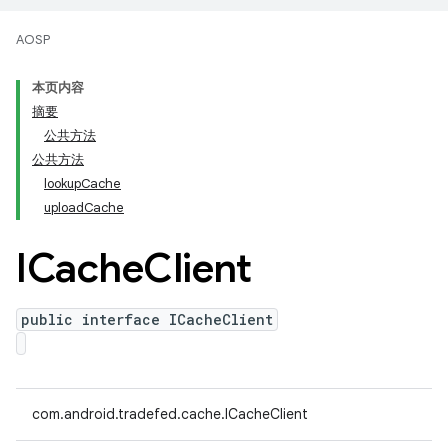
AOSP
本页内容
摘要
公共方法
公共方法
lookupCache
uploadCache
ICache
Client
public interface ICacheClient
com.android.tradefed.cache.ICacheClient