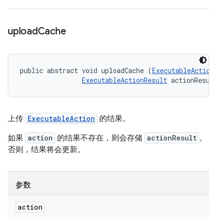
upload
Cache
public abstract void uploadCache (
ExecutableAction
ExecutableActionResult
 actionResul
上传
ExecutableAction
的结果。
如果
action
的结果不存在，则会存储
actionResult
。
否则，结果将会更新。
参数
action