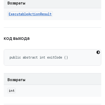
Возвраты
Executable
Action
Result
код выхода
public abstract int exitCode ()
Возвраты
int