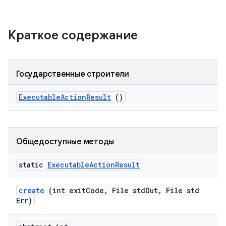
Краткое содержание
Государственные строители
Executable
Action
Result
()
Общедоступные методы
static
Executable
Action
Result
create
(int exit
Code
,
File std
Out
,
File std
Err)