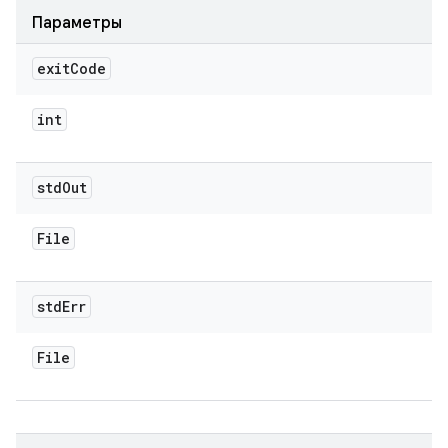
Параметры
exit
Code
int
std
Out
File
std
Err
File