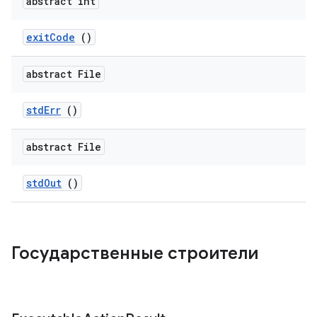
abstract int
exit
Code
()
abstract File
std
Err
()
abstract File
std
Out
()
Государственные строители