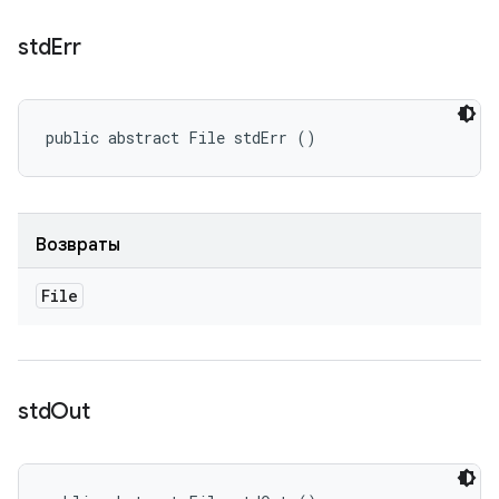
std
Err
public abstract File stdErr ()
Возвраты
File
std
Out