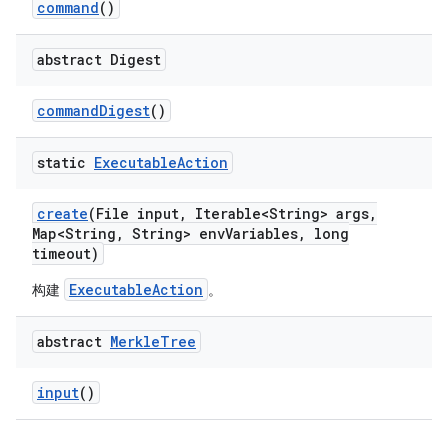
command
()
abstract Digest
command
Digest
()
static
Executable
Action
create
(File input
,
Iterable<String> args
,
Map<String
,
String> env
Variables
,
long
timeout)
ExecutableAction
构建
。
abstract
Merkle
Tree
input
()