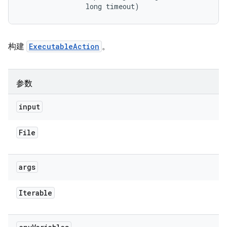
                long timeout)
构建
ExecutableAction
。
参数
input
File
args
Iterable