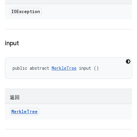
IOException
input
public abstract 
MerkleTree
 input ()
返回
Merkle
Tree