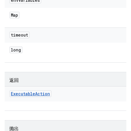
env
Variables
Map
timeout
long
返回
Executable
Action
抛出