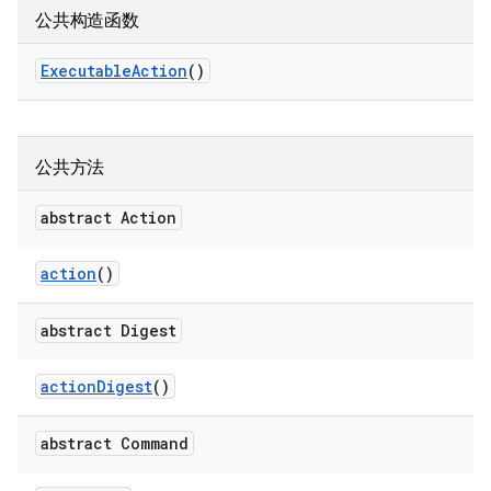
公共构造函数
Executable
Action
()
公共方法
abstract Action
action
()
abstract Digest
action
Digest
()
abstract Command